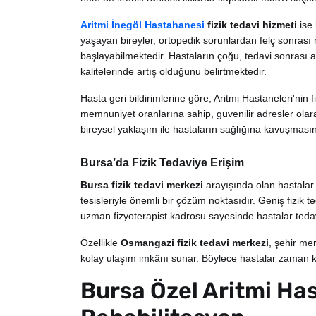
Aritmi İnegöl Hastahanesi
fizik tedavi hizmeti
ise 
yaşayan bireyler, ortopedik sorunlardan felç sonrası 
başlayabilmektedir. Hastaların çoğu, tedavi sonrası a
kalitelerinde artış olduğunu belirtmektedir.
Hasta geri bildirimlerine göre, Aritmi Hastaneleri'nin f
memnuniyet oranlarına sahip, güvenilir adresler olara
bireysel yaklaşım ile hastaların sağlığına kavuşması
Bursa’da Fizik Tedaviye Erişim
Bursa fizik tedavi merkezi
arayışında olan hastalar
tesisleriyle önemli bir çözüm noktasıdır. Geniş fizik t
uzman fizyoterapist kadrosu sayesinde hastalar tedavi s
Özellikle
Osmangazi fizik tedavi merkezi
, şehir me
kolay ulaşım imkânı sunar. Böylece hastalar zaman kay
Bursa Özel Aritmi Has