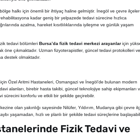
bölge halkı için önemli bir ihtiyaç haline gelmiştir. İnegöl ve çevre ilçele
rehabilitasyona kadar geniş bir yelpazede tedavi sürecine hızlıca
ğrılarında azalma, hareket kısıtlılıklarında iyileşme ve günlük yaşam
izik tedavi bölümleri
Bursa’da fizik tedavi merkezi arayanlar
için yüks
k öne çıkmaktadır. Uzman fizyoterapistler, güncel tedavi protokolleri v
na destek olmaktadır.
 için Özel Aritmi Hastaneleri, Osmangazi ve İnegöl’de bulunan modern
edavi alanları, birebir hasta takibi, güncel teknolojiye sahip ekipmanları 
ürecini konforlu ve etkili bir şekilde geçirebilir.
rkezine olan yakınlığı sayesinde Nilüfer, Yıldırım, Mudanya gibi çevre il
bı yaşamadan, hızlı ve planlı bir şekilde tedavi süreçlerine başlayabili
tanelerinde Fizik Tedavi ve