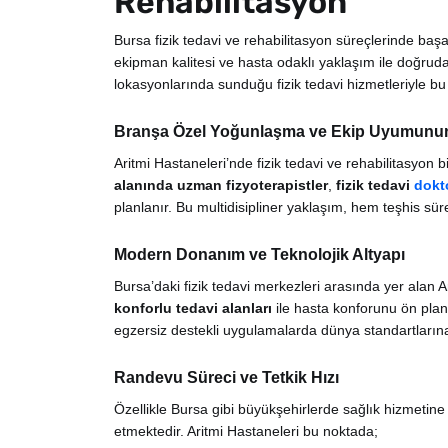
Rehabilitasyon
Bursa fizik tedavi ve rehabilitasyon süreçlerinde ba
ekipman kalitesi ve hasta odaklı yaklaşım ile doğrud
lokasyonlarında sunduğu fizik tedavi hizmetleriyle b
Branşa Özel Yoğunlaşma ve Ekip Uyumunu
Aritmi Hastaneleri’nde fizik tedavi ve rehabilitasyon b
alanında uzman fizyoterapistler
,
fizik tedavi
dokt
planlanır. Bu multidisipliner yaklaşım, hem teşhis sür
Modern Donanım ve Teknolojik Altyapı
Bursa’daki fizik tedavi merkezleri arasında yer alan A
konforlu tedavi alanları
ile hasta konforunu ön plan
egzersiz destekli uygulamalarda dünya standartların
Randevu Süreci ve Tetkik Hızı
Özellikle Bursa gibi büyükşehirlerde sağlık hizmetine 
etmektedir. Aritmi Hastaneleri bu noktada;