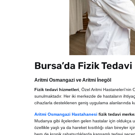
Bursa’da Fizik Tedavi
Aritmi Osmangazi ve Aritmi İnegöl
Fizik tedavi hizmetleri
, Özel Aritmi Hastaneleri'nin
sunulmaktadır. Her iki merkezde de hastaların ihtiya
cihazlarla desteklenen geniş uygulama alanlarında kali
Aritmi Osmangazi Hastahanesi
fizik tedavi merke
Mudanya gibi ilçelerden gelen hastalar için oldukça ul
özellikle yaşlı ya da hareket kısıtlılığı olan bireyler 
hem de kronik rahatsızlıklarda kapsamlı tedavi seçen