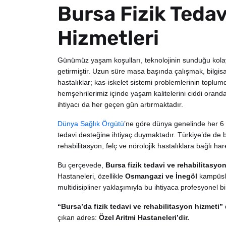
Bursa Fizik Tedav
Hizmetleri
Günümüz yaşam koşulları, teknolojinin sunduğu kolaylı
getirmiştir. Uzun süre masa başında çalışmak, bilgis
hastalıklar; kas-iskelet sistemi problemlerinin top
hemşehrilerimiz içinde yaşam kalitelerini ciddi oran
ihtiyacı da her geçen gün artırmaktadır.
Dünya Sağlık Örgütü
’ne göre dünya genelinde her 6 ki
tedavi desteğine ihtiyaç duymaktadır. Türkiye’de de be
rehabilitasyon, felç ve nörolojik hastalıklara bağlı ha
Bu çerçevede,
Bursa fizik tedavi ve rehabilitasyo
Hastaneleri, özellikle
Osmangazi ve İnegöl
kampüsle
multidisipliner yaklaşımıyla bu ihtiyaca profesyonel 
“Bursa’da fizik tedavi ve rehabilitasyon hizmeti”
çıkan adres:
Özel Aritmi Hastaneleri’dir.