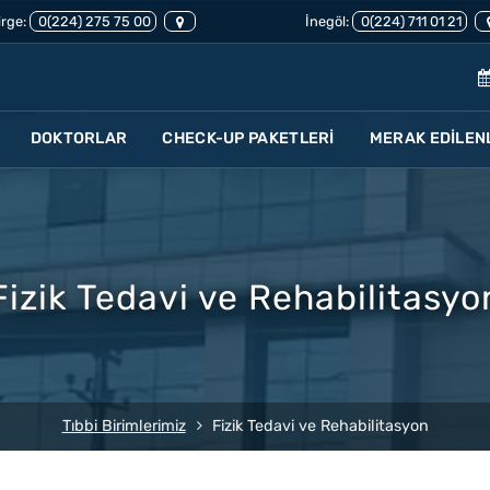
rge:
0(224) 275 75 00
İnegöl:
0(224) 711 01 21
DOKTORLAR
CHECK-UP PAKETLERİ
MERAK EDİLEN
Fizik Tedavi ve Rehabilitasyo
Tıbbi Birimlerimiz
Fizik Tedavi ve Rehabilitasyon