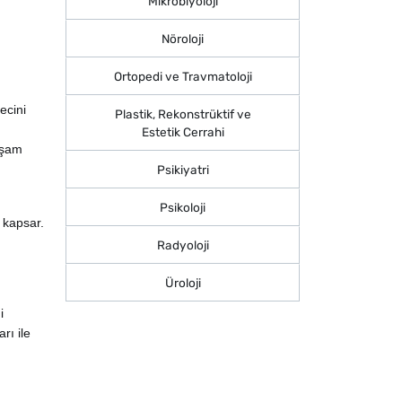
Mikrobiyoloji
Nöroloji
Ortopedi ve Travmatoloji
ecini
Plastik, Rekonstrüktif ve
Estetik Cerrahi
aşam
Psikiyatri
Psikoloji
 kapsar.
Radyoloji
Üroloji
i
rı ile