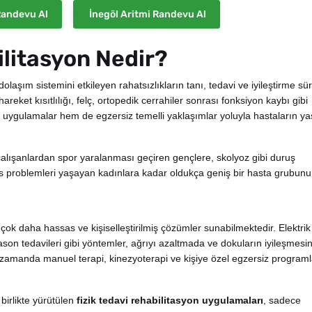
Randevu Al
İnegöl Aritmi Randevu Al
ilitasyon Nedir?
 dolaşım sistemini etkileyen rahatsızlıkların tanı, tedavi ve iyileştirme sür
 hareket kısıtlılığı, felç, ortopedik cerrahiler sonrası fonksiyon kaybı gibi
 uygulamalar hem de egzersiz temelli yaklaşımlar yoluyla hastaların y
 çalışanlardan spor yaralanması geçiren gençlere, skolyoz gibi duruş
 problemleri yaşayan kadınlara kadar oldukça geniş bir hasta grubunu
k çok daha hassas ve kişiselleştirilmiş çözümler sunabilmektedir. Elektrik
son tedavileri gibi yöntemler, ağrıyı azaltmada ve dokuların iyileşmesin
ı zamanda manuel terapi, kinezyoterapi ve kişiye özel egzersiz programla
 birlikte yürütülen
fizik tedavi rehabilitasyon uygulamaları
, sadece