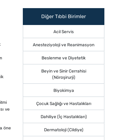
Diğer Tıbbi Birimler
Acil Servis
k
Anesteziyoloji ve Reanimasyon
n
Beslenme ve Diyetetik
Beyin ve Sinir Cerrahisi
ik
(Nöroşirurji)
Biyokimya
itmi
Çocuk Sağlığı ve Hastalıkları
sı ve
Dahiliye (İç Hastalıkları)
la öne
Dermatoloji (Cildiye)