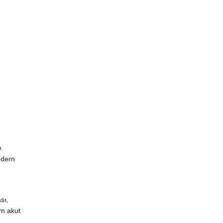
e
odern
sı,
em akut