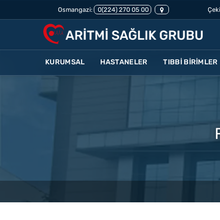
Osmangazi:
0(224) 270 05 00
Çeki
KURUMSAL
HASTANELER
TIBBİ BİRİMLER