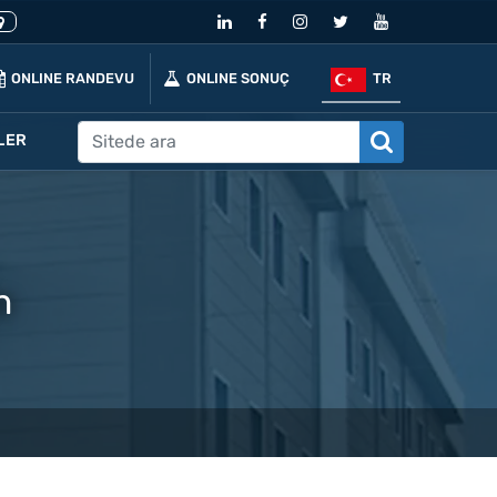
ONLINE RANDEVU
ONLINE SONUÇ
TR
LER
n