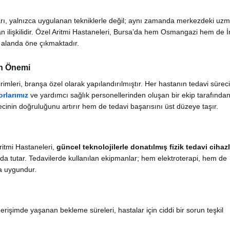
şarı, yalnızca uygulanan tekniklerle değil; aynı zamanda merkezdeki uzm
an ilişkilidir. Özel Aritmi Hastaneleri, Bursa’da hem Osmangazi hem de 
u alanda öne çıkmaktadır.
n Önemi
irimleri, branşa özel olarak yapılandırılmıştır. Her hastanın tedavi süreci
orlarımız
ve yardımcı sağlık personellerinden oluşan bir ekip tarafında
ecinin doğruluğunu artırır hem de tedavi başarısını üst düzeye taşır.
ritmi Hastaneleri,
güncel teknolojilerle donatılmış fizik tedavi cihazl
da tutar. Tedavilerde kullanılan ekipmanlar; hem elektroterapi, hem de
a uygundur.
erişimde yaşanan bekleme süreleri, hastalar için ciddi bir sorun teşkil