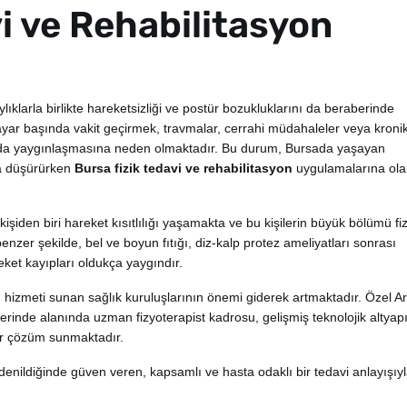
i ve Rehabilitasyon
klarla birlikte hareketsizliği ve postür bozukluklarını da beraberinde
ayar başında vakit geçirmek, travmalar, cerrahi müdahaleler veya kroni
lumda yaygınlaşmasına neden olmaktadır. Bu durum, Bursada yaşayan
da düşürürken
Bursa fizik tedavi ve rehabilitasyon
uygulamalarına ola
şiden biri hareket kısıtlılığı yaşamakta ve bu kişilerin büyük bölümü fiz
nzer şekilde, bel ve boyun fıtığı, diz-kalp protez ameliyatları sonrası
reket kayıpları oldukça yaygındır.
n
hizmeti sunan sağlık kuruluşlarının önemi giderek artmaktadır. Özel Ar
rinde alanında uzman fizyoterapist kadrosu, gelişmiş teknolojik altyapı
bir çözüm sunmaktadır.
denildiğinde güven veren, kapsamlı ve hasta odaklı bir tedavi anlayışıy