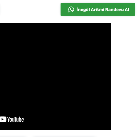
İnegöl Aritmi Randevu Al