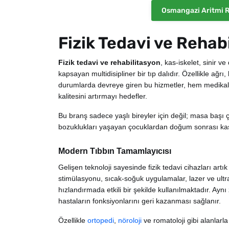
Osmangazi Aritmi 
Fizik Tedavi ve Rehab
Fizik tedavi ve rehabilitasyon
, kas-iskelet, sinir ve
kapsayan multidisipliner bir tıp dalıdır. Özellikle ağrı,
durumlarda devreye giren bu hizmetler, hem medikal
kalitesini artırmayı hedefler.
Bu branş sadece yaşlı bireyler için değil; masa başı
bozuklukları yaşayan çocuklardan doğum sonrası kas
Modern Tıbbın Tamamlayıcısı
Gelişen teknoloji sayesinde fizik tedavi cihazları artı
stimülasyonu, sıcak-soğuk uygulamalar, lazer ve ultra
hızlandırmada etkili bir şekilde kullanılmaktadır. Ayn
hastaların fonksiyonlarını geri kazanması sağlanır.
Özellikle
ortopedi
,
nöroloji
ve romatoloji gibi alanlarla