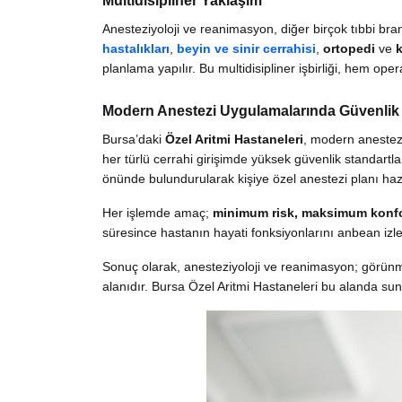
Multidisipliner Yaklaşım
Anesteziyoloji ve reanimasyon, diğer birçok tıbbi bra
hastalıkları
,
beyin ve sinir cerrahisi
,
ortopedi
ve
planlama yapılır. Bu multidisipliner işbirliği, hem op
Modern Anestezi Uygulamalarında Güvenlik
Bursa’daki
Özel Aritmi Hastaneleri
, modern anestezi
her türlü cerrahi girişimde yüksek güvenlik standartla
önünde bulundurularak kişiye özel anestezi planı hazı
Her işlemde amaç;
minimum risk, maksimum konfo
süresince hastanın hayati fonksiyonlarını anbean izl
Sonuç olarak, anesteziyoloji ve reanimasyon; görünm
alanıdır. Bursa Özel Aritmi Hastaneleri bu alanda su