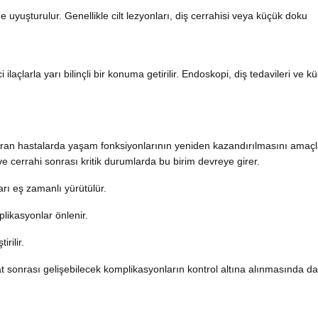
 uyuşturulur. Genellikle cilt lezyonları, diş cerrahisi veya küçük doku
laçlarla yarı bilinçli bir konuma getirilir. Endoskopi, diş tedavileri ve k
an hastalarda yaşam fonksiyonlarının yeniden kazandırılmasını amaç
e cerrahi sonrası kritik durumlarda bu birim devreye girer.
rı eş zamanlı yürütülür.
plikasyonlar önlenir.
rilir.
t sonrası gelişebilecek komplikasyonların kontrol altına alınmasında d