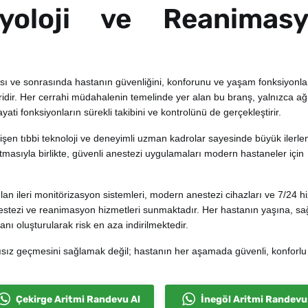
yoloji ve Reanimas
sı ve sonrasında hastanın güvenliğini, konforunu ve yaşam fonksiyonla
idir. Her cerrahi müdahalenin temelinde yer alan bu branş, yalnızca ağr
i fonksiyonların sürekli takibini ve kontrolünü de gerçekleştirir.
elişen tıbbi teknoloji ve deneyimli uzman kadrolar sayesinde büyük ilerl
rtmasıyla birlikte, güvenli anestezi uygulamaları modern hastaneler için
ılan ileri monitörizasyon sistemleri, modern anestezi cihazları ve 7/24 h
stezi ve reanimasyon hizmetleri sunmaktadır. Her hastanın yaşına, sağ
ı oluşturularak risk en aza indirilmektedir.
rısız geçmesini sağlamak değil; hastanın her aşamada güvenli, konforlu
Çekirge Aritmi Randevu Al
İnegöl Aritmi Randevu