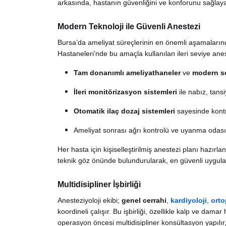
arkasında, hastanın güvenliğini ve konforunu sağlayan
Modern Teknoloji ile Güvenli Anestezi
Bursa’da ameliyat süreçlerinin en önemli aşamalarında
Hastaneleri’nde bu amaçla kullanılan ileri seviye anest
Tam donanımlı ameliyathaneler
ve
modern so
İleri monitörizasyon sistemleri
ile nabız, tans
Otomatik ilaç dozaj sistemleri
sayesinde kontr
Ameliyat sonrası ağrı kontrolü ve uyanma odası
Her hasta için kişiselleştirilmiş anestezi planı hazırla
teknik göz önünde bulundurularak, en güvenli uygulam
Multidisipliner İşbirliği
Anesteziyoloji ekibi;
genel cerrahi
,
kardiyoloji
,
orto
koordineli çalışır. Bu işbirliği, özellikle kalp ve damar
operasyon öncesi multidisipliner konsültasyon yapılır