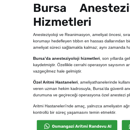
Bursa Anestezi
Hizmetleri
Anesteziyoloji ve Reanimasyon, ameliyat öncesi, sıra
korumayı hedefleyen tıbbın en hassas dallarından bir
ameliyat süreci sağlamakla kalmaz; aynı zamanda hayat
Bursa’da anesteziyoloji hizmetleri
, son yıllarda g
kaydetmiştir. Özellikle cerrahi operasyon sayısının a
vazgeçilmez hale gelmiştir.
Özel Aritmi Hastaneleri
, ameliyathanelerinde kullan
veren uzman hekim kadrosuyla, Bursa’da güvenli ane
durumuna ve geçireceği operasyona özel anestezi plan
Aritmi Hastaneleri’nde amaç, yalnızca ameliyatın ağ
kontrollü bir süreç yaşamasını temin etmektir.
Osmangazi Aritmi Randevu Al