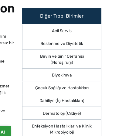
yon
Diğer Tıbbi Birimler
Acil Servis
rını
ısız bir
Beslenme ve Diyetetik
Beyin ve Sinir Cerrahisi
eme
(Nöroşirurji)
Biyokimya
izmet
Çocuk Sağlığı ve Hastalıkları
lık
Dahiliye (İç Hastalıkları)
 ve
Dermatoloji (Cildiye)
Enfeksiyon Hastalıkları ve Klinik
 Al
Mikrobiyoloji