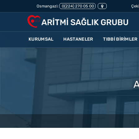
Osmangazi:
0(224) 270 05 00
Çeki
KURUMSAL
HASTANELER
TIBBİ BİRİMLER
A