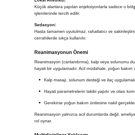
Lokal Anestezi:
Küçük alanlara yapılan enjeksiyonlarla sadece o bölge
işlemlerinde tercih edilir.
Sedasyon:
Hasta tamamen uyutulmaz; rahatlatıcı ve sakinleştirici i
cerrahilerde sıkça kullanılır.
Reanimasyonun Önemi
Reanimasyon (canlandırma), kalp veya solunumu dur
hayati bir uygulamadır. Acil müdahale, yoğun bakım v
Kalp masajı, solunum desteği ve ilaç uygulamala
Hayati parametrelerin takibi yapılır ve olası kom
Gerekirse yoğun bakım ünitesine nakil gerçekleşti
Reanimasyon yalnızca acil durumlarda değil, ameliya
rol oynar.