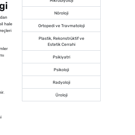
Mikrobiyoloji
gi
Nöroloji
ndan
il hale
Ortopedi ve Travmatoloji
reçleri
Plastik, Rekonstrüktif ve
Estetik Cerrahi
imler
amı
Psikiyatri
Psikoloji
Radyoloji
ir.
Üroloji
i