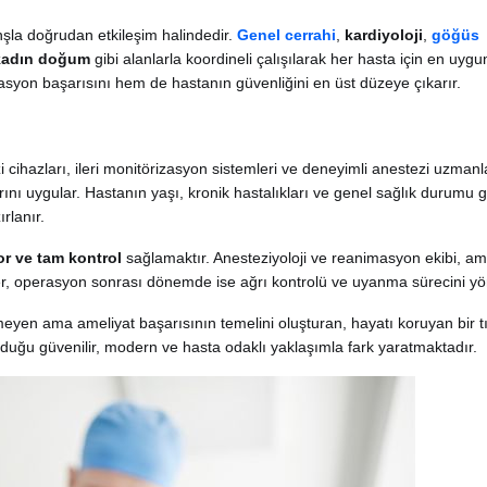
nşla doğrudan etkileşim halindedir.
Genel cerrahi
,
kardiyoloji
,
göğüs
kadın doğum
gibi alanlarla koordineli çalışılarak her hasta için en uygu
erasyon başarısını hem de hastanın güvenliğini en üst düzeye çıkarır.
 cihazları, ileri monitörizasyon sistemleri ve deneyimli anestezi uzmanl
rını uygular. Hastanın yaşı, kronik hastalıkları ve genel sağlık durumu 
rlanır.
r ve tam kontrol
sağlamaktır. Anesteziyoloji ve reanimasyon ekibi, am
er, operasyon sonrası dönemde ise ağrı kontrolü ve uyanma sürecini yön
eyen ama ameliyat başarısının temelini oluşturan, hayatı koruyan bir t
nduğu güvenilir, modern ve hasta odaklı yaklaşımla fark yaratmaktadır.