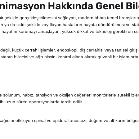
animasyon Hakkında Genel Bil
z bir şekilde gerçekleştirilmesini sağlayan, modern tıbbın temel branşları
n ya da ciddi şekilde zayıflayan hastaların hayata döndürülmesi ve stab
san hayatını korumayı amaçlayan, yüksek dikkat ve teknoloji gerektiren sü
ğil, küçük cerrahi işlemler, endoskopi, diş cerrahisi veya tanısal giriş
tanın bilincini ve ağrı hissini kontrol altına alarak güvenli bir işlem ort
 solunum, nabız, tansiyon ve oksijen değerleri monitörlerle sürekli izlen
ibi uzun süren operasyonlarda tercih edilir.
şağısını etkileyen spinal ve epidural anestezi, doğum ve alt karın bölges