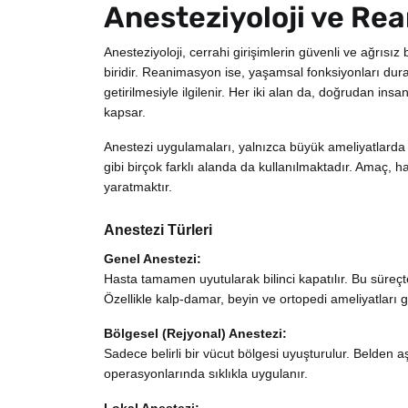
Anesteziyoloji ve Re
Anesteziyoloji, cerrahi girişimlerin güvenli ve ağrısı
biridir. Reanimasyon ise, yaşamsal fonksiyonları dura
getirilmesiyle ilgilenir. Her iki alan da, doğrudan in
kapsar.
Anestezi uygulamaları, yalnızca büyük ameliyatlarda de
gibi birçok farklı alanda da kullanılmaktadır. Amaç, has
yaratmaktır.
Anestezi Türleri
Genel Anestezi:
Hasta tamamen uyutularak bilinci kapatılır. Bu süreçte
Özellikle kalp-damar, beyin ve ortopedi ameliyatları g
Bölgesel (Rejyonal) Anestezi:
Sadece belirli bir vücut bölgesi uyuşturulur. Belden a
operasyonlarında sıklıkla uygulanır.