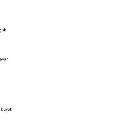
üçük
layan
a büyük