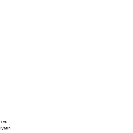
i ve
iyatın