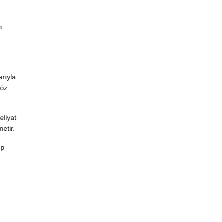
n
arıyla
göz
eliyat
etir.
ıp