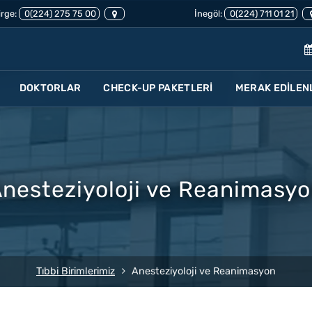
rge:
0(224) 275 75 00
İnegöl:
0(224) 711 01 21
DOKTORLAR
CHECK-UP PAKETLERİ
MERAK EDİLEN
nesteziyoloji ve Reanimasy
Tıbbi Birimlerimiz
Anesteziyoloji ve Reanimasyon