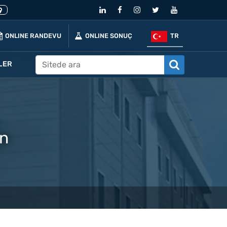
ONLINE RANDEVU
ONLINE SONUÇ
TR
LER
on