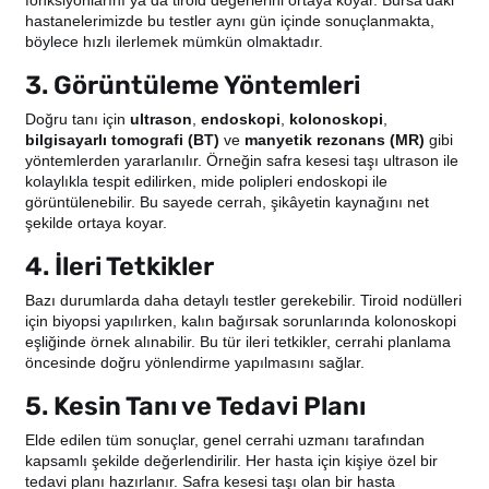
fonksiyonlarını ya da tiroid değerlerini ortaya koyar. Bursa’daki
hastanelerimizde bu testler aynı gün içinde sonuçlanmakta,
böylece hızlı ilerlemek mümkün olmaktadır.
3. Görüntüleme Yöntemleri
Doğru tanı için
ultrason
,
endoskopi
,
kolonoskopi
,
bilgisayarlı tomografi (BT)
ve
manyetik rezonans (MR)
gibi
yöntemlerden yararlanılır. Örneğin safra kesesi taşı ultrason ile
kolaylıkla tespit edilirken, mide polipleri endoskopi ile
görüntülenebilir. Bu sayede cerrah, şikâyetin kaynağını net
şekilde ortaya koyar.
4. İleri Tetkikler
Bazı durumlarda daha detaylı testler gerekebilir. Tiroid nodülleri
için biyopsi yapılırken, kalın bağırsak sorunlarında kolonoskopi
eşliğinde örnek alınabilir. Bu tür ileri tetkikler, cerrahi planlama
öncesinde doğru yönlendirme yapılmasını sağlar.
5. Kesin Tanı ve Tedavi Planı
Elde edilen tüm sonuçlar, genel cerrahi uzmanı tarafından
kapsamlı şekilde değerlendirilir. Her hasta için kişiye özel bir
tedavi planı hazırlanır. Safra kesesi taşı olan bir hasta