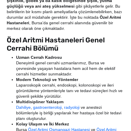
şişkinlik, göbek ya da kasık bölgesinde şişlik, yutma
güçlüğü veya ani ateş yükselmesi
gibi şikâyetlerle gelir. Bu
belirtilerin bir kısmı planlı ameliyatlarla çözümlenebilirken, bazı
durumlar acil müdahale gerektirir. İşte bu noktada
Özel Aritmi
Hastaneleri
, Bursa’da genel cerrahi alanında güvenilir bir
merkez olarak öne çıkmaktadır.
Özel Aritmi Hastaneleri Genel
Cerrahi Bölümü
Uzman Cerrah Kadrosu
Deneyimli genel cerrahi uzmanlarımız, Bursa ve
çevresinde yaşayan hastalara hem acil hem de elektif
cerrahi hizmetler sunmaktadır.
Modern Teknoloji ve Yöntemler
Laparoskopik cerrahi, endoskopi, kolonoskopi ve ileri
görüntüleme yöntemleriyle tanı ve tedavi süreçleri hızlı ve
güvenli şekilde yürütülür.
Multidisipliner Yaklaşım
Dahiliye
,
gastroenteroloji
,
radyoloji
ve anestezi
bölümleriyle iş birliği yapılarak her hastaya özel bir tedavi
planı oluşturulur.
Kolay Ulaşım ve İki Merkez
Bursa
Özel Aritmi Osmangazi Hastanesi
ve
Özel Aritmi