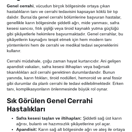
Genel cerrahi
, vücudun birçok bölgesinde ortaya çıkan
hastalıkların tanı ve cerrahi tedavisini kapsayan köklü bir tıp
dalıdır. Bursa’da genel cerrahi bölümlerine başvuran hastalar,
genellikle karın bölgesinde şiddetli ağrı, mide yanması, safra
kesesi sancısı, fıtık şişliği veya tiroid kaynaklı yutma güçlüğü
gibi şikâyetlerle hekimlere başvurmaktadır. Genel cerrahlar, bu
şikâyetlerin kaynağını tespit etmek için hem modern tanı
yöntemlerini hem de cerrahi ve medikal tedavi seçeneklerini
kullanır.
Cerrahi müdahale, çoğu zaman hayat kurtarıcıdır. Ani gelişen
apandisit vakaları, safra kesesi iltihapları veya bağırsak
tıkanıklıkları acil cerrahi gerektiren durumlardandır. Bunun
yanında, karın fıtıkları, tiroid nodülleri, hemoroid ve anal fissür
gibi durumlar da planlı cerrahi ile tedavi edilebilmektedir. Erken
tanı, komplikasyonların önlenmesinde büyük rol oynar.
Sık Görülen Genel Cerrahi
Hastalıkları
Safra kesesi taşları ve iltihapları:
Şiddetli sağ üst karın
ağrısı, bulantı ve hazımsızlık şikâyetlerine yol açar.
Apandisit:
Karın sağ alt bölgesinde ağrı ve ateş ile ortaya