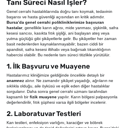
Tanı Süreci Nasıl İşler?
Genel cerrahi hastalıklarında doğru tanı koymak, tedavinin
başarısı ve hasta güvenliği açısından en kritik adımdır.
Bursa’da genel cerrahi polikliniklerimize başvuran
hastalar
, genellikle karın ağrısı, mide yanması, şişkinlik, safra
kesesi sancısı, kasıkta fıtık şişliği, ani başlayan ateş veya
yutma güçlüğü gibi şikâyetlerle gelir. Bu şikâyetler her zaman
basit nedenlerden kaynaklanmayabilir; bazen ciddi bir
apandisit, safra kesesi iltihabı veya bağırsak tıkanıklığının
habercisi olabilir. Bu nedenle tanı süreci titizlikle yürütülür.
1. İlk Başvuru ve Muayene
Hastalarımız kliniğimize geldiğinde öncelikle detaylı bir
anamnez
alınır. Ne zamandır şikâyet yaşadığı, ağrıların ne
sıklıkla olduğu, aile öyküsü ve eşlik eden diğer hastalıklar
sorgulanır. Daha sonra genel cerrahi uzmanı tarafından
kapsamlı bir
fizik muayene
yapılır. Karın bölgesi palpasyonla
değerlendirilir, fıtık şüphesi varsa ilgili bölgeler incelenir.
2. Laboratuvar Testleri
Kan testleri, enfeksiyon varlığını, karaciğer ve böbrek