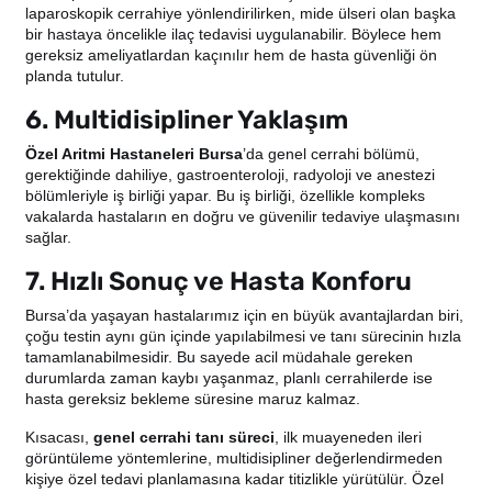
laparoskopik cerrahiye yönlendirilirken, mide ülseri olan başka
bir hastaya öncelikle ilaç tedavisi uygulanabilir. Böylece hem
gereksiz ameliyatlardan kaçınılır hem de hasta güvenliği ön
planda tutulur.
6. Multidisipliner Yaklaşım
Özel Aritmi Hastaneleri Bursa
’da genel cerrahi bölümü,
gerektiğinde dahiliye, gastroenteroloji, radyoloji ve anestezi
bölümleriyle iş birliği yapar. Bu iş birliği, özellikle kompleks
vakalarda hastaların en doğru ve güvenilir tedaviye ulaşmasını
sağlar.
7. Hızlı Sonuç ve Hasta Konforu
Bursa’da yaşayan hastalarımız için en büyük avantajlardan biri,
çoğu testin aynı gün içinde yapılabilmesi ve tanı sürecinin hızla
tamamlanabilmesidir. Bu sayede acil müdahale gereken
durumlarda zaman kaybı yaşanmaz, planlı cerrahilerde ise
hasta gereksiz bekleme süresine maruz kalmaz.
Kısacası,
genel cerrahi tanı süreci
, ilk muayeneden ileri
görüntüleme yöntemlerine, multidisipliner değerlendirmeden
kişiye özel tedavi planlamasına kadar titizlikle yürütülür. Özel