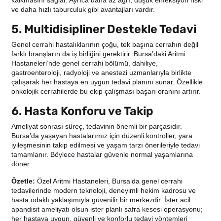
kalkmasını sağlar. Ayrıca daha az ağrı, düşük enfeksiyon riski
ve daha hızlı taburculuk gibi avantajları vardır.
5. Multidisipliner Destekle Tedavi
Genel cerrahi hastalıklarının çoğu, tek başına cerrahın değil
farklı branşların da iş birliğini gerektirir. Bursa’daki Aritmi
Hastaneleri’nde genel cerrahi bölümü, dahiliye,
gastroenteroloji, radyoloji ve anestezi uzmanlarıyla birlikte
çalışarak her hastaya en uygun tedavi planını sunar. Özellikle
onkolojik cerrahilerde bu ekip çalışması başarı oranını artırır.
6. Hasta Konforu ve Takip
Ameliyat sonrası süreç, tedavinin önemli bir parçasıdır.
Bursa’da yaşayan hastalarımız için düzenli kontroller, yara
iyileşmesinin takip edilmesi ve yaşam tarzı önerileriyle tedavi
tamamlanır. Böylece hastalar güvenle normal yaşamlarına
döner.
Özetle:
Özel Aritmi Hastaneleri, Bursa’da genel cerrahi
tedavilerinde modern teknoloji, deneyimli hekim kadrosu ve
hasta odaklı yaklaşımıyla güvenilir bir merkezdir. İster acil
apandisit ameliyatı olsun ister planlı safra kesesi operasyonu;
her hastaya uygun, güvenli ve konforlu tedavi yöntemleri