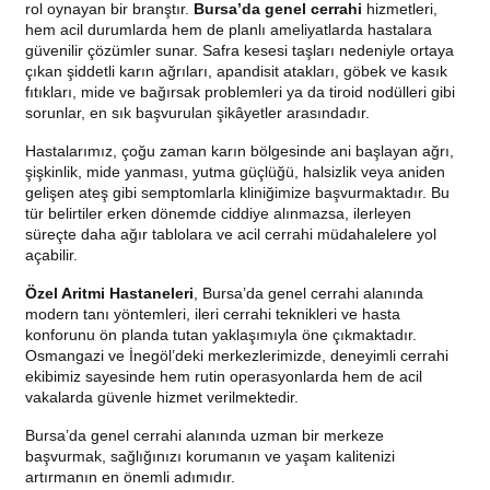
rol oynayan bir branştır.
Bursa’da genel cerrahi
hizmetleri,
hem acil durumlarda hem de planlı ameliyatlarda hastalara
güvenilir çözümler sunar. Safra kesesi taşları nedeniyle ortaya
çıkan şiddetli karın ağrıları, apandisit atakları, göbek ve kasık
fıtıkları, mide ve bağırsak problemleri ya da tiroid nodülleri gibi
sorunlar, en sık başvurulan şikâyetler arasındadır.
Hastalarımız, çoğu zaman karın bölgesinde ani başlayan ağrı,
şişkinlik, mide yanması, yutma güçlüğü, halsizlik veya aniden
gelişen ateş gibi semptomlarla kliniğimize başvurmaktadır. Bu
tür belirtiler erken dönemde ciddiye alınmazsa, ilerleyen
süreçte daha ağır tablolara ve acil cerrahi müdahalelere yol
açabilir.
Özel Aritmi Hastaneleri
, Bursa’da genel cerrahi alanında
modern tanı yöntemleri, ileri cerrahi teknikleri ve hasta
konforunu ön planda tutan yaklaşımıyla öne çıkmaktadır.
Osmangazi ve İnegöl’deki merkezlerimizde, deneyimli cerrahi
ekibimiz sayesinde hem rutin operasyonlarda hem de acil
vakalarda güvenle hizmet verilmektedir.
Bursa’da genel cerrahi alanında uzman bir merkeze
başvurmak, sağlığınızı korumanın ve yaşam kalitenizi
artırmanın en önemli adımıdır.