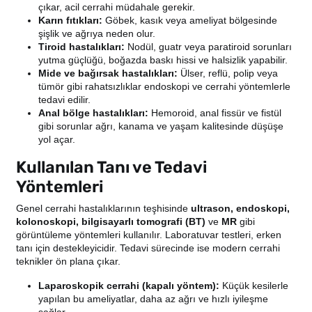
çıkar, acil cerrahi müdahale gerekir.
Karın fıtıkları:
Göbek, kasık veya ameliyat bölgesinde
şişlik ve ağrıya neden olur.
Tiroid hastalıkları:
Nodül, guatr veya paratiroid sorunları
yutma güçlüğü, boğazda baskı hissi ve halsizlik yapabilir.
Mide ve bağırsak hastalıkları:
Ülser, reflü, polip veya
tümör gibi rahatsızlıklar endoskopi ve cerrahi yöntemlerle
tedavi edilir.
Anal bölge hastalıkları:
Hemoroid, anal fissür ve fistül
gibi sorunlar ağrı, kanama ve yaşam kalitesinde düşüşe
yol açar.
Kullanılan Tanı ve Tedavi
Yöntemleri
Genel cerrahi hastalıklarının teşhisinde
ultrason, endoskopi,
kolonoskopi, bilgisayarlı tomografi (BT)
ve
MR
gibi
görüntüleme yöntemleri kullanılır. Laboratuvar testleri, erken
tanı için destekleyicidir. Tedavi sürecinde ise modern cerrahi
teknikler ön plana çıkar.
Laparoskopik cerrahi (kapalı yöntem):
Küçük kesilerle
yapılan bu ameliyatlar, daha az ağrı ve hızlı iyileşme
sağlar.