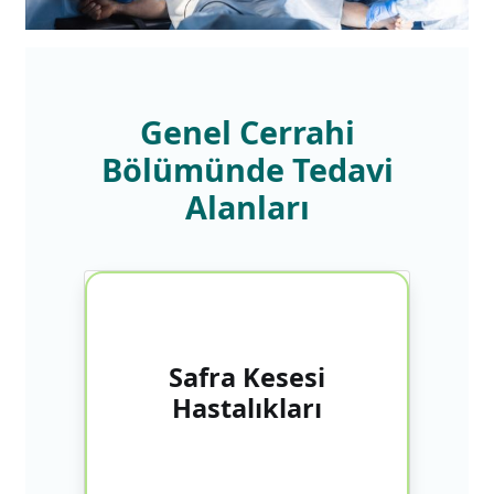
Genel Cerrahi
Bölümünde Tedavi
Alanları
Bursa’da sık görülen safra kesesi
Safra Kesesi
taşları, safra yollarında tıkanıklık ve
iltihaplanma, laparoskopik cerrahi
Hastalıkları
ile güvenle tedavi edilir.