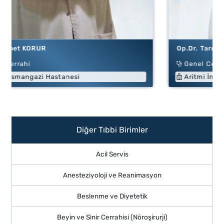
Op.Dr. Tarık Kuzhan
Genel Cerrahi
Aritmi İnegöl Hastanesi
Diğer Tıbbi Birimler
Acil Servis
Anesteziyoloji ve Reanimasyon
Beslenme ve Diyetetik
Beyin ve Sinir Cerrahisi (Nöroşirurji)