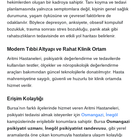
hekimlerden oluşan bir kadroya sahiptir. Tanı koyma ve tedavi
planlamasında yalnızca semptomlara değil, kişinin genel sağlık
durumuna, yaşam öyküsüne ve çevresel faktörlere de
odaklanılır. Böylece depresyon, anksiyete, obsesif kompulsif
bozukluk, travma sonrası stres bozukluğu, panik atak gibi
rahatsızlıkların tedavisinde en etkili yol haritası belirlenir.
Modern Tıbbi Altyapı ve Rahat Klinik Ortam
Aritmi Hastaneleri, psikiyatrik değerlendirme ve tedavilerde
kullanılan testler, ölçekler ve nöropsikolojik değerlendirme
araçları bakımından güncel teknolojilerle donatılmıştır. Hasta
mahremiyetine saygılı, güvenli ve huzurlu bir klinik ortamda
hizmet verilir.
Erişim Kolaylığı
Bursa’nın farklı ilçelerinde hizmet veren Aritmi Hastaneleri,
psikiyatri tedavisi almak isteyenler için
Osmangazi
,
İnegöl
kampüslerinde erişilebilir konumlara sahiptir. Bursa
Osmangazi
psikiyatri uzmanı
,
İnegöl psikiyatrist randevusu
, gibi yerel
aramalarda öne çıkan konumuyla hastalara ulaşım kolaylığı