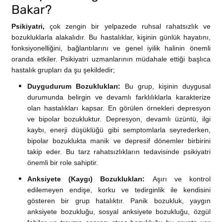
Bakar?
Psikiyatri,
çok zengin bir yelpazede ruhsal rahatsızlık ve
bozukluklarla alakalıdır. Bu hastalıklar, kişinin günlük hayatını,
fonksiyonelliğini, bağlantılarını ve genel iyilik halinin önemli
oranda etkiler. Psikiyatri uzmanlarının müdahale ettiği başlıca
hastalık grupları da şu şekildedir;
Duygudurum Bozuklukları:
Bu grup, kişinin duygusal
durumunda belirgin ve devamlı farklılıklarla karakterize
olan hastalıkları kapsar. En görülen örnekleri depresyon
ve bipolar bozukluktur. Depresyon, devamlı üzüntü, ilgi
kaybı, enerji düşüklüğü gibi semptomlarla seyrederken,
bipolar bozuklukta manik ve depresif dönemler birbirini
takip eder. Bu tarz rahatsızlıkların tedavisinde psikiyatri
önemli bir role sahiptir.
Anksiyete (Kaygı) Bozuklukları:
Aşırı ve kontrol
edilemeyen endişe, korku ve tedirginlik ile kendisini
gösteren bir grup hatalıktır. Panik bozukluk, yaygın
anksiyete bozukluğu, sosyal anksiyete bozukluğu, özgül