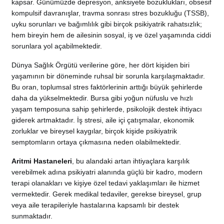
kapsar. Günümüzde depresyon, anksiyete bozuklukları, obsesif
kompulsif davranışlar, travma sonrası stres bozukluğu (TSSB),
uyku sorunları ve bağımlılık gibi birçok psikiyatrik rahatsızlık;
hem bireyin hem de ailesinin sosyal, iş ve özel yaşamında ciddi
sorunlara yol açabilmektedir.
Dünya Sağlık Örgütü verilerine göre, her dört kişiden biri
yaşamının bir döneminde ruhsal bir sorunla karşılaşmaktadır.
Bu oran, toplumsal stres faktörlerinin arttığı büyük şehirlerde
daha da yükselmektedir. Bursa gibi yoğun nüfuslu ve hızlı
yaşam temposuna sahip şehirlerde, psikolojik destek ihtiyacı
giderek artmaktadır. İş stresi, aile içi çatışmalar, ekonomik
zorluklar ve bireysel kaygılar, birçok kişide psikiyatrik
semptomların ortaya çıkmasına neden olabilmektedir.
Aritmi Hastaneleri
, bu alandaki artan ihtiyaçlara karşılık
verebilmek adına psikiyatri alanında güçlü bir kadro, modern
terapi olanakları ve kişiye özel tedavi yaklaşımları ile hizmet
vermektedir. Gerek medikal tedaviler, gerekse bireysel, grup
veya aile terapileriyle hastalarına kapsamlı bir destek
sunmaktadır.