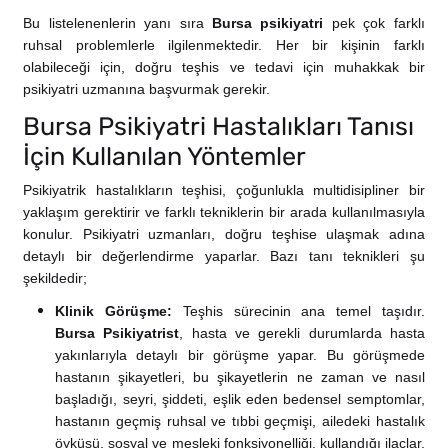
Bu listelenenlerin yanı sıra
Bursa psikiyatri
pek çok farklı
ruhsal problemlerle ilgilenmektedir. Her bir kişinin farklı
olabileceği için, doğru teşhis ve tedavi için muhakkak bir
psikiyatri uzmanına başvurmak gerekir.
Bursa Psikiyatri Hastalıkları Tanısı
İçin Kullanılan Yöntemler
Psikiyatrik hastalıkların teşhisi, çoğunlukla multidisipliner bir
yaklaşım gerektirir ve farklı tekniklerin bir arada kullanılmasıyla
konulur. Psikiyatri uzmanları, doğru teşhise ulaşmak adına
detaylı bir değerlendirme yaparlar. Bazı tanı teknikleri şu
şekildedir;
Klinik Görüşme:
Teşhis sürecinin ana temel taşıdır.
Bursa
Psikiyatrist
, hasta ve gerekli durumlarda hasta
yakınlarıyla detaylı bir görüşme yapar. Bu görüşmede
hastanın şikayetleri, bu şikayetlerin ne zaman ve nasıl
başladığı, seyri, şiddeti, eşlik eden bedensel semptomlar,
hastanın geçmiş ruhsal ve tıbbi geçmişi, ailedeki hastalık
öyküsü, sosyal ve mesleki fonksiyonelliği, kullandığı ilaçlar,