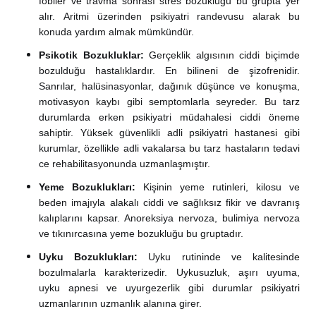
fobiler ve travma sonrası stres bozukluğu bu grupta yer
alır.
Aritmi üzerinden psikiyatri randevusu alarak bu
konuda yardım almak mümkündür.
Psikotik Bozukluklar:
Gerçeklik algısının ciddi biçimde
bozulduğu hastalıklardır. En bilineni de şizofrenidir.
Sanrılar, halüsinasyonlar, dağınık düşünce ve konuşma,
motivasyon kaybı gibi semptomlarla seyreder. Bu tarz
durumlarda erken psikiyatri müdahalesi ciddi öneme
sahiptir. Yüksek güvenlikli adli psikiyatri hastanesi gibi
kurumlar, özellikle adli vakalarsa bu tarz hastaların tedavi
ce rehabilitasyonunda uzmanlaşmıştır.
Yeme Bozuklukları:
Kişinin yeme rutinleri, kilosu ve
beden imajıyla alakalı ciddi ve sağlıksız fikir ve davranış
kalıplarını kapsar. Anoreksiya nervoza, bulimiya nervoza
ve tıkınırcasına yeme bozukluğu bu gruptadır.
Uyku Bozuklukları:
Uyku rutininde ve kalitesinde
bozulmalarla karakterizedir. Uykusuzluk, aşırı uyuma,
uyku apnesi ve uyurgezerlik gibi durumlar psikiyatri
uzmanlarının uzmanlık alanına girer.