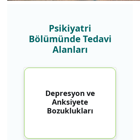
Psikiyatri
Bölümünde Tedavi
Alanları
Yoğun kaygı, umutsuzluk, isteksizlik
Depresyon ve
gibi duygularla başa çıkmakta
Anksiyete
zorlanan bireyler için
bireyselleştirilmiş psikoterapi ve
Bozuklukları
ilaç tedavileri uygulanır.