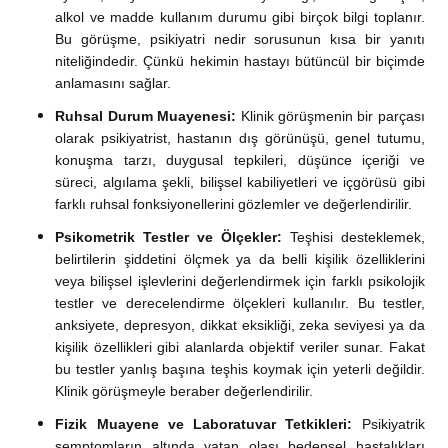
alkol ve madde kullanım durumu gibi birçok bilgi toplanır.
Bu görüşme, psikiyatri nedir sorusunun kısa bir yanıtı
niteliğindedir. Çünkü hekimin hastayı bütüncül bir biçimde
anlamasını sağlar.
Ruhsal Durum Muayenesi:
Klinik görüşmenin bir parçası
olarak psikiyatrist, hastanın dış görünüşü, genel tutumu,
konuşma tarzı, duygusal tepkileri, düşünce içeriği ve
süreci, algılama şekli, bilişsel kabiliyetleri ve içgörüsü gibi
farklı ruhsal fonksiyonellerini gözlemler ve değerlendirilir.
Psikometrik Testler ve Ölçekler:
Teşhisi desteklemek,
belirtilerin şiddetini ölçmek ya da belli kişilik özelliklerini
veya bilişsel işlevlerini değerlendirmek için farklı psikolojik
testler ve derecelendirme ölçekleri kullanılır. Bu testler,
anksiyete, depresyon, dikkat eksikliği, zeka seviyesi ya da
kişilik özellikleri gibi alanlarda objektif veriler sunar. Fakat
bu testler yanlış başına teşhis koymak için yeterli değildir.
Klinik görüşmeyle beraber değerlendirilir.
Fizik Muayene ve Laboratuvar Tetkikleri:
Psikiyatrik
semptomların altında yatan olası bedensel hastalıkları