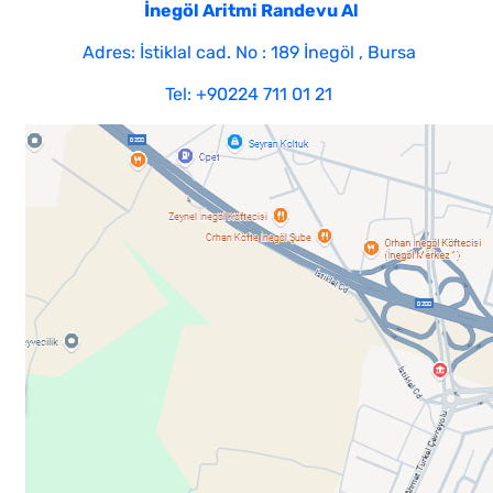
İnegöl Aritmi Randevu Al
Adres: İstiklal cad. No : 189 İnegöl , Bursa
Tel: +90224 711 01 21