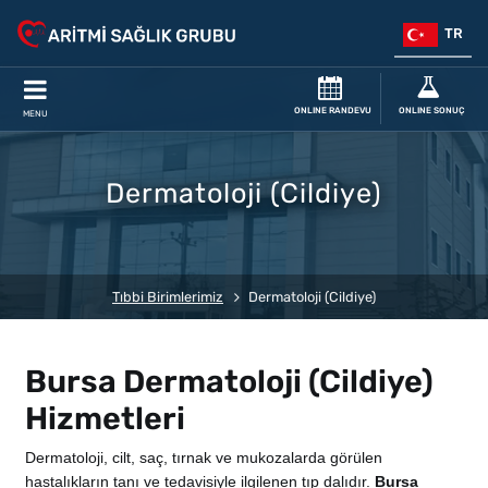
TR
ONLINE RANDEVU
ONLINE SONUÇ
MENU
Dermatoloji (Cildiye)
Tıbbi Birimlerimiz
Dermatoloji (Cildiye)
Bursa Dermatoloji (Cildiye)
Hizmetleri
Dermatoloji, cilt, saç, tırnak ve mukozalarda görülen
hastalıkların tanı ve tedavisiyle ilgilenen tıp dalıdır.
Bursa