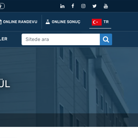
ONLINE RANDEVU
ONLINE SONUÇ
TR
LER
ÜL