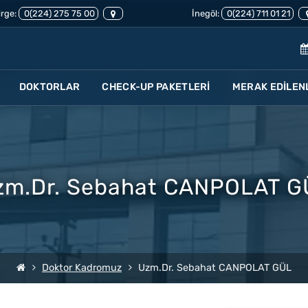
rge:
0(224) 275 75 00
İnegöl:
0(224) 711 01 21
DOKTORLAR
CHECK-UP PAKETLERİ
MERAK EDİLEN
zm.Dr. Sebahat CANPOLAT G
Doktor Kadromuz
Uzm.Dr. Sebahat CANPOLAT GÜL