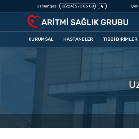
Osmangazi:
0(224) 270 05 00
Çeki
KURUMSAL
HASTANELER
TIBBİ BİRİMLER
U