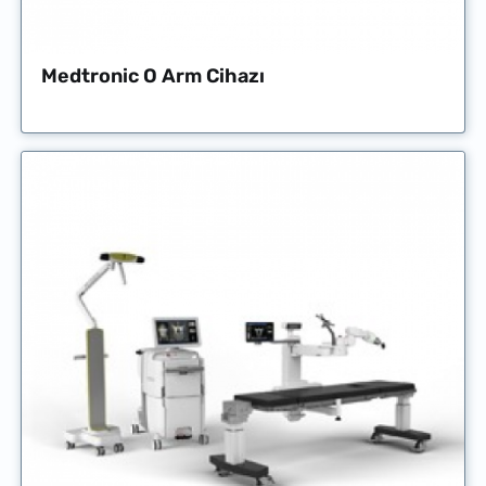
Medtronic O Arm Cihazı