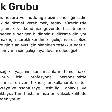
lık Grubu
ığı, huzuru ve mutluluğu bizim önceliğimizdir.
kilde hizmet verebilmek, tedavi sürecinizde
arşılamak ve kendinizi güvende hissetmenizi
edenle her geri bildiriminizi dikkatle dinliyor
k için sürekli kendimizi geliştiriyoruz. Bize
ğiniz anlayış için şimdiden teşekkür ederiz.
zel bir yarın için çalışmaya devam edeceğiz!
 sağlıklı yaşamın tüm insanların temel hakkı
nun için, profesyonel personelimizle
rimizi, en yeni teknolojileri kullanarak kaliteli
e ve insana saygılı, eşit, ilgili, anlayışlı ve
ktayız. Tüm hastalarımıza en yüksek kalitede
edefliyoruz.