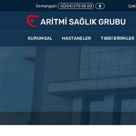
Osmangazi:
0(224) 270 05 00
Çeki
KURUMSAL
HASTANELER
TIBBİ BİRİMLER