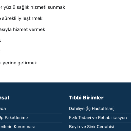
ler yüzlü sağlık hizmeti sunmak
 sürekli iyileştirmek
masıyla hizmet vermek
k
k
rı yerine getirmek
sal
Tıbbi Birimler
zda
Dahiliye (İç Hastalıkları)
p Paketlerimiz
Fizik Tedavi ve Rehabilitasyon
Verilerin Korunması
Beyin ve Sinir Cerrahisi