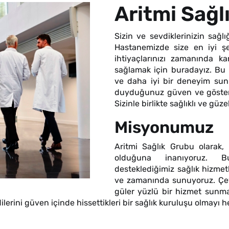
Aritmi Sağ
Sizin ve sevdiklerinizin sağl
Hastanemizde size en iyi şe
ihtiyaçlarınızı zamanında k
sağlamak için buradayız. Bu n
ve daha iyi bir deneyim sunma
duyduğunuz güven ve gösterdi
Sizinle birlikte sağlıklı ve gü
Misyonumuz
Aritmi Sağlık Grubu olarak,
olduğuna inanıyoruz. Bu
desteklediğimiz sağlık hizmetle
ve zamanında sunuyoruz. Çevrey
güler yüzlü bir hizmet sunma
lerini güven içinde hissettikleri bir sağlık kuruluşu olmayı h