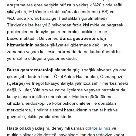
araştırmalara göre yetişkin nüfusun yaklaşık %20’sinde reflü
şikâyetleri, %15’inde irritabl bağırsak sendromu (IBS) ve
%10’unda kronik karaciğer hastalıkları görülmektedir.
Türkiye’de ise her yıl 2 milyondan fazla kişi mide ve bağırsak
problemleri nedeniyle gastroenteroloji polikliniklerine
başvurmaktadır. Bu veriler,
Bursa
gastroenteroloji
hizmetlerinin
sadece şikâyetleri gidermede değil, aynı
zamanda yaşam kalitesini artırmada da ne kadar önemli bir
yere sahip olduğunu göstermektedir.
Bursa gastroenteroloji
alanında güçlü sağlık altyapısıyla öne
çıkan şehirlerden biridir. Özel Aritmi Hastaneleri, Osmangazi
(Çekirge) ve İnegöl lokasyonlarıyla yalnızca şehir merkezindeki
değil, Nilüfer, Yıldırım ve çevre ilçelerde yaşayan hastalara da
kolay ulaşım imkânı sunmaktadır. Modern görüntüleme
cihazları, endoskopi ve kolonoskopi üniteleri ile donatılan
merkezlerde, sindirim sistemi hastalıklarının tanısı hızlı ve
güvenilir şekilde yapılabilmektedir.
Hasta odaklı yaklaşım, deneyimli uzman
doktorlarımız
ve
multidisipliner ekip desteği sayesinde, tanıdan tedaviye kadar