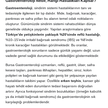
Gastroenteroloji Nedir, Hangi Hastalıkları Kapsar?
Gastroenteroloji
, sindirim sistemi hastalıklarının tanı ve
tedavisiyle ilgilenen bir tıp dalıdır. Mide, bağırsak, karaciğer,
pankreas ve safra yolları bu alanın temel odak noktalarını
oluşturur. Günümüzde sindirim sistemi rahatsızlıkları dünya
genelinde oldukça yaygındır. Yapılan araştırmalara göre
Türkiye’de yetişkinlerin yaklaşık %20’sinde reflü hastalığı
,
%10–15’inde irritabl bağırsak sendromu (IBS) ve %8’inde
kronik karaciğer hastalıkları görülmektedir. Bu oranlar,
gastroenterolojik sorunların sadece günlük yaşamı değil, uzun
vadede genel sağlık durumunu da etkilediğini göstermektedir.
Bursa Gastroenteroloji uzmanları, reflü, gastrit, ülser, safra
kesesi taşları, pankreas iltihapları, hepatitler, siroz, kolon
polipleri ve bağırsak kanseri gibi geniş bir yelpazeye yayılan
hastalıkların takibini yapar. Özellikle
erken teşhis
, kanser gibi
hayatı tehdit eden durumların tedavi başarısını doğrudan
artırır. Ayrıca fonksiyonel sindirim bozuklukları (örneğin kabızlık
ya da irritabl bağırsak sendromu) da gastroenterolojinin sık
karşılaştığı problemlerdendir.