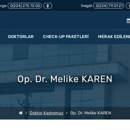
rge:
0(224) 275 75 00
İnegöl:
0(224) 711 01 21
DOKTORLAR
CHECK-UP PAKETLERİ
MERAK EDİLEN
Op. Dr. Melike KAREN
Doktor Kadromuz
Op. Dr. Melike KAREN