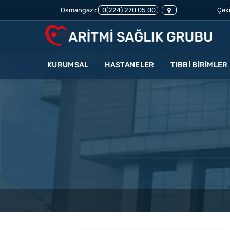
Osmangazi:
0(224) 270 05 00
Çeki
KURUMSAL
HASTANELER
TIBBİ BİRİMLER