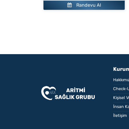
Randevu Al
Kurum
Hakkımı
Check-U
Kişisel 
İnsan Ka
İletişim