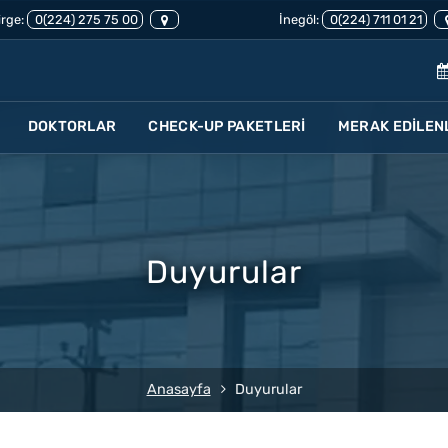
rge:
0(224) 275 75 00
İnegöl:
0(224) 711 01 21
DOKTORLAR
CHECK-UP PAKETLERİ
MERAK EDİLEN
Duyurular
Anasayfa
Duyurular