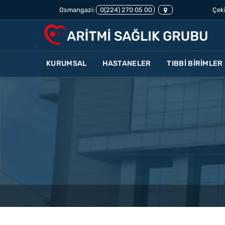
Osmangazi:
0(224) 270 05 00
Çeki
KURUMSAL
HASTANELER
TIBBİ BİRİMLER