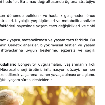
ini hedefler. Bu amaç doğrultusunda üç ana stratejiye
erken dönemde belirlenir ve hastalık gelişmeden önce
trolleri, biyolojik yaş ölçümleri ve metabolik analizler
faktörleri sayesinde yaşam tarzı değişiklikleri ve tıbbi
netik yapısı, metabolizması ve yaşam tarzı farklıdır. Bu
anır. Genetik analizler, biyokimyasal testler ve yaşam
in ihtiyaçlarına uygun beslenme, egzersiz ve sağlık
müdahale:
Longevity uygulamaları, yaşlanmanın kök
. Hücresel enerji üretimi, inflamasyon düzeyi, hormon
ize edilerek yaşlanma hızının yavaşlatılması amaçlanır.
ağlıklı yaşam süresi desteklenir.