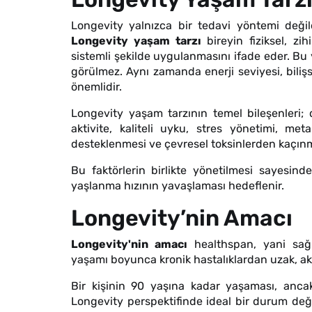
Longevity yalnızca bir tedavi yöntemi değild
Longevity yaşam tarzı
bireyin fiziksel, zih
sistemli şekilde uygulanmasını ifade eder. Bu 
görülmez. Aynı zamanda enerji seviyesi, biliş
önemlidir.
Longevity yaşam tarzının temel bileşenleri; 
aktivite, kaliteli uyku, stres yönetimi, met
desteklenmesi ve çevresel toksinlerden kaçınm
Bu faktörlerin birlikte yönetilmesi sayesind
yaşlanma hızının yavaşlaması hedeflenir.
Longevity’nin Amacı
Longevity'nin amacı
healthspan, yani sağlı
yaşamı boyunca kronik hastalıklardan uzak, akti
Bir kişinin 90 yaşına kadar yaşaması, ancak
Longevity perspektifinde ideal bir durum değil