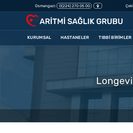
Osmangazi:
0(224) 270 05 00
Çeki
KURUMSAL
HASTANELER
TIBBİ BİRİMLER
Longevi