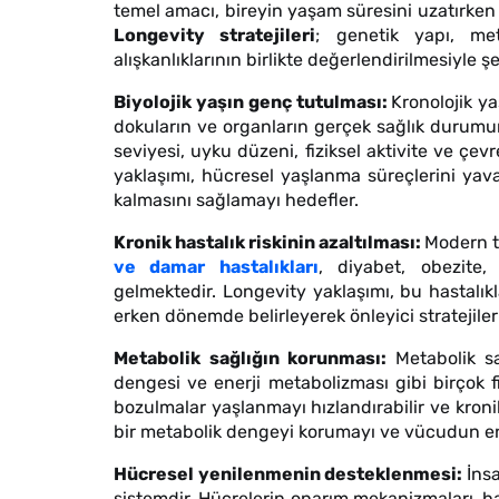
temel amacı, bireyin yaşam süresini uzatırken
Longevity stratejileri
; genetik yapı, met
alışkanlıklarının birlikte değerlendirilmesiyle ş
Biyolojik yaşın genç tutulması:
Kronolojik ya
dokuların ve organların gerçek sağlık durumunu
seviyesi, uyku düzeni, fiziksel aktivite ve çev
yaklaşımı, hücresel yaşlanma süreçlerini ya
kalmasını sağlamayı hedefler.
Kronik hastalık riskinin azaltılması:
Modern t
ve damar hastalıkları
, diyabet, obezite,
gelmektedir. Longevity yaklaşımı, bu hastalıkl
erken dönemde belirleyerek önleyici stratejiler
Metabolik sağlığın korunması:
Metabolik sa
dengesi ve enerji metabolizması gibi birçok 
bozulmalar yaşlanmayı hızlandırabilir ve kronik h
bir metabolik dengeyi korumayı ve vücudun ene
Hücresel yenilenmenin desteklenmesi:
İns
sistemdir. Hücrelerin onarım mekanizmaları, h