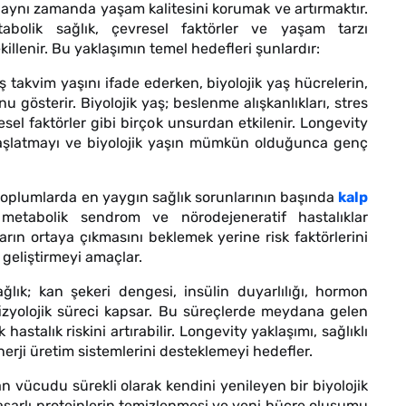
 aynı zamanda yaşam kalitesini korumak ve artırmaktır.
abolik sağlık, çevresel faktörler ve yaşam tarzı
ekillenir. Bu yaklaşımın temel hedefleri şunlardır:
ş takvim yaşını ifade ederken, biyolojik yaş hücrelerin,
 gösterir. Biyolojik yaş; beslenme alışkanlıkları, stres
resel faktörler gibi birçok unsurdan etkilenir. Longevity
vaşlatmayı ve biyolojik yaşın mümkün olduğunca genç
oplumlarda en yaygın sağlık sorunlarının başında
kalp
 metabolik sendrom ve nörodejeneratif hastalıklar
arın ortaya çıkmasını beklemek yerine risk faktörlerini
 geliştirmeyi amaçlar.
ğlık; kan şekeri dengesi, insülin duyarlılığı, hormon
fizyolojik süreci kapsar. Bu süreçlerde meydana gelen
astalık riskini artırabilir. Longevity yaklaşımı, sağlıklı
rji üretim sistemlerini desteklemeyi hedefler.
an vücudu sürekli olarak kendini yenileyen bir biyolojik
asarlı proteinlerin temizlenmesi ve yeni hücre oluşumu