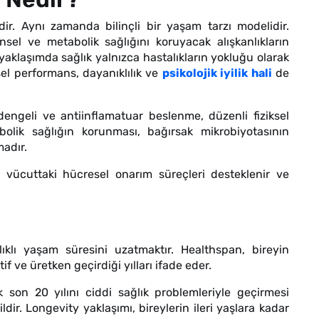
ir. Aynı zamanda bilinçli bir yaşam tarzı modelidir.
insel ve metabolik sağlığını koruyacak alışkanlıkların
yaklaşımda sağlık yalnızca hastalıkların yokluğu olarak
sel performans, dayanıklılık ve
psikolojik iyilik hali
de
dengeli ve antiinflamatuar beslenme, düzenli fiziksel
abolik sağlığın korunması, bağırsak mikrobiyotasının
adır.
e vücuttaki hücresel onarım süreçleri desteklenir ve
klı yaşam süresini uzatmaktır. Healthspan, bireyin
f ve üretken geçirdiği yılları ifade eder.
 son 20 yılını ciddi sağlık problemleriyle geçirmesi
dir. Longevity yaklaşımı, bireylerin ileri yaşlara kadar