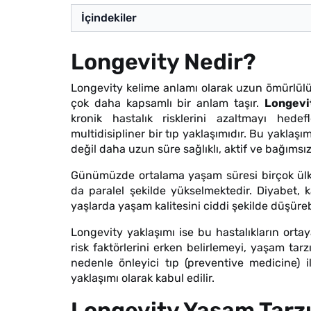
İçindekiler
Longevity Nedir?
Longevity kelime anlamı olarak uzun ömürlül
çok daha kapsamlı bir anlam taşır.
Longevi
kronik hastalık risklerini azaltmayı hedefl
multidisipliner bir tıp yaklaşımıdır. Bu yakla
değil daha uzun süre sağlıklı, aktif ve bağımsı
Günümüzde ortalama yaşam süresi birçok ülked
da paralel şekilde yükselmektedir. Diyabet, ka
yaşlarda yaşam kalitesini ciddi şekilde düşürebi
Longevity yaklaşımı ise bu hastalıkların orta
risk faktörlerini erken belirlemeyi, yaşam tar
nedenle önleyici tıp (preventive medicine) ile
yaklaşımı olarak kabul edilir.
Longevity Yaşam Tarzı