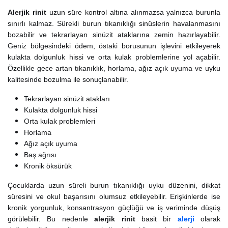
Alerjik rinit
uzun süre kontrol altına alınmazsa yalnızca burunla
sınırlı kalmaz. Sürekli burun tıkanıklığı sinüslerin havalanmasını
bozabilir ve tekrarlayan sinüzit ataklarına zemin hazırlayabilir.
Geniz bölgesindeki ödem, östaki borusunun işlevini etkileyerek
kulakta dolgunluk hissi ve orta kulak problemlerine yol açabilir.
Özellikle gece artan tıkanıklık, horlama, ağız açık uyuma ve uyku
kalitesinde bozulma ile sonuçlanabilir.
Tekrarlayan sinüzit atakları
Kulakta dolgunluk hissi
Orta kulak problemleri
Horlama
Ağız açık uyuma
Baş ağrısı
Kronik öksürük
Çocuklarda uzun süreli burun tıkanıklığı uyku düzenini, dikkat
süresini ve okul başarısını olumsuz etkileyebilir. Erişkinlerde ise
kronik yorgunluk, konsantrasyon güçlüğü ve iş veriminde düşüş
görülebilir. Bu nedenle
alerjik rinit
basit bir
alerji
olarak