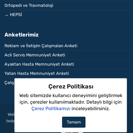
Ortopedi ve Travmatoloji
→ HEPSİ
Anketlerimiz
Reklam ve İletişim Çalışmaları Anketi
Acil Servis Memnuniyet Anketi
Ayaktan Hasta Memnuniyet Anketi
Yatan Hasta Memnuniyet Anketi
Çalışan Memnuniyet Anketi
Çerez Politikası
Web sitemizde kullanıcı deneyimini geliştirmek
−
için, çerezler kullanılmaktadır. Detaylı bilgi için
Çerez Politikamızı
inceleyebilirsiniz.
Merhaba, yardımcı olmamı ister misiniz?
Web sitemizdeki içerikler sadece bilgilendirme amaçlıdır, tanı ve
tedavi için mutlaka doktorunuza başvurunuz. Aritmi Sağlık Grubu
Tamam
© 2026