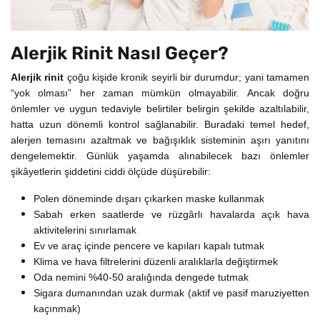
Alerjik Rinit Nasıl Geçer?
Alerjik rinit
çoğu kişide kronik seyirli bir durumdur; yani tamamen
“yok olması” her zaman mümkün olmayabilir. Ancak doğru
önlemler ve uygun tedaviyle belirtiler belirgin şekilde azaltılabilir,
hatta uzun dönemli kontrol sağlanabilir. Buradaki temel hedef,
alerjen temasını azaltmak ve bağışıklık sisteminin aşırı yanıtını
dengelemektir. Günlük yaşamda alınabilecek bazı önlemler
şikâyetlerin şiddetini ciddi ölçüde düşürebilir:
Polen döneminde dışarı çıkarken maske kullanmak
Sabah erken saatlerde ve rüzgârlı havalarda açık hava
aktivitelerini sınırlamak
Ev ve araç içinde pencere ve kapıları kapalı tutmak
Klima ve hava filtrelerini düzenli aralıklarla değiştirmek
Oda nemini %40-50 aralığında dengede tutmak
Sigara dumanından uzak durmak (aktif ve pasif maruziyetten
kaçınmak)