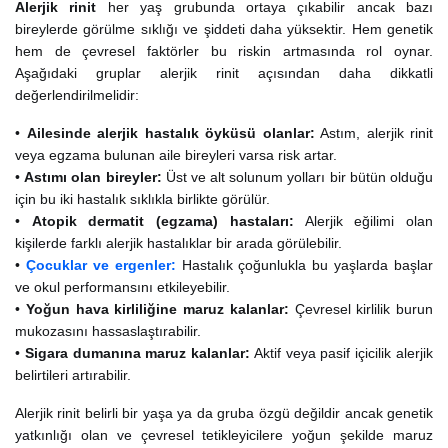
Alerjik rinit
her yaş grubunda ortaya çıkabilir ancak bazı
bireylerde görülme sıklığı ve şiddeti daha yüksektir. Hem genetik
hem de çevresel faktörler bu riskin artmasında rol oynar.
Aşağıdaki gruplar alerjik rinit açısından daha dikkatli
değerlendirilmelidir:
•
Ailesinde alerjik hastalık öyküsü olanlar:
Astım, alerjik rinit
veya egzama bulunan aile bireyleri varsa risk artar.
•
Astımı olan bireyler:
Üst ve alt solunum yolları bir bütün olduğu
için bu iki hastalık sıklıkla birlikte görülür.
•
Atopik dermatit (egzama) hastaları:
Alerjik eğilimi olan
kişilerde farklı alerjik hastalıklar bir arada görülebilir.
•
Çocuklar ve ergenler:
Hastalık çoğunlukla bu yaşlarda başlar
ve okul performansını etkileyebilir.
•
Yoğun hava kirliliğine maruz kalanlar:
Çevresel kirlilik burun
mukozasını hassaslaştırabilir.
•
Sigara dumanına maruz kalanlar:
Aktif veya pasif içicilik alerjik
belirtileri artırabilir.
Alerjik rinit belirli bir yaşa ya da gruba özgü değildir ancak genetik
yatkınlığı olan ve çevresel tetikleyicilere yoğun şekilde maruz