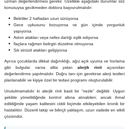
uzman değerlendirmesi gerekir. Özellikle aşağıdaki durumlar söz
konusuysa gecikmeden doktora başvurulmalıdır:
Belirtiler 2 haftadan uzun sürüyorsa
Gece uykusunu bozuyorsa ve gün içinde yorgunluk
yapıyorsa
Astım atakları veya nefes darlığı eşlik ediyorsa
İlaçlara rağmen belirgin düzelme olmuyorsa
Sık sinüzit atakları gelişiyorsa
Ayrıca çocuklarda dikkat dağınıklığı, ağız açık uyuma ve horlama
gibi bulgular varsa altta yatan
alerjik rinit
açısından
değerlendirme yapılmalıdır. Doğru tanı için gerekirse alerji testleri
planlanabilir ve kişiye özel bir tedavi programı oluşturulabilir.
Unutulmamalıdır ki alerjik rinit basit bir “nezle” değildir. Uygun
şekilde yönetildiğinde kontrol altına alınabilen; ancak ihmal
edildiğinde yaşam kalitesini ciddi biçimde etkileyebilen kronik bir
hastalıktır. Düzenli takip ve bilinçli yaklaşım, uzun vadede en etkili
çözümdür.