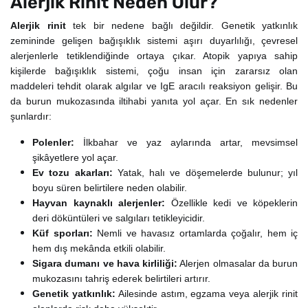
Alerjik Rinit Neden Olur?
Alerjik rinit
tek bir nedene bağlı değildir. Genetik yatkınlık
zemininde gelişen bağışıklık sistemi aşırı duyarlılığı, çevresel
alerjenlerle tetiklendiğinde ortaya çıkar. Atopik yapıya sahip
kişilerde bağışıklık sistemi, çoğu insan için zararsız olan
maddeleri tehdit olarak algılar ve IgE aracılı reaksiyon gelişir. Bu
da burun mukozasında iltihabi yanıta yol açar. En sık nedenler
şunlardır:
Polenler:
İlkbahar ve yaz aylarında artar, mevsimsel
şikâyetlere yol açar.
Ev tozu akarları:
Yatak, halı ve döşemelerde bulunur; yıl
boyu süren belirtilere neden olabilir.
Hayvan kaynaklı alerjenler:
Özellikle kedi ve köpeklerin
deri döküntüleri ve salgıları tetikleyicidir.
Küf sporları:
Nemli ve havasız ortamlarda çoğalır, hem iç
hem dış mekânda etkili olabilir.
Sigara dumanı ve hava kirliliği:
Alerjen olmasalar da burun
mukozasını tahriş ederek belirtileri artırır.
Genetik yatkınlık:
Ailesinde astım, egzama veya alerjik rinit