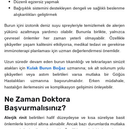
Düzenli egzersiz yapmak
Bağışıklık sistemini destekleyen dengeli ve sağlıklı beslenme
alışkanlıkları geliştirmek
Burun içini izotonik deniz suyu spreyleriyle temizlemek de alerjen
yükünü azaltmaya yardımcı olabilir. Bununla birlikte, yalnızca
çevresel önlemler her zaman yeterli olmayabilir. Özellikle
şikâyetler yaşam kalitesini etkiliyorsa, medikal tedavi ve gerekirse
immünoterapi planlaması için uzman değerlendirmesi önemlidir.
Uzun süredir devam eden burun tıkanıklığı ve tekrarlayan sinüzit
atakları için
Kulak Burun Boğaz
uzmanına;
sık alt solunum yolu
şikâyetleri veya astım belirtileri varsa mutlaka bir Göğüs
Hastalıkları uzmanına başvurulmalıdır. Erken müdahale,
hastalığın ilerlemesini ve komplikasyon gelişimini önleyebilir.
Ne Zaman Doktora
Başvurmalısınız?
Alerjik rinit
belirtileri hafif düzeydeyse ve kısa süreliyse basit
önlemlerle kontrol altına alınabilir. Ancak bazı durumlarda mutlaka