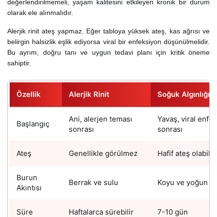
değerlendirilmemeli, yaşam kalitesini etkileyen kronik bir durum
olarak ele alınmalıdır.
Alerjik rinit ateş yapmaz. Eğer tabloya yüksek ateş, kas ağrısı ve
belirgin halsizlik eşlik ediyorsa viral bir enfeksiyon düşünülmelidir.
Bu ayrım, doğru tanı ve uygun tedavi planı için kritik öneme
sahiptir.
Özellik
Alerjik Rinit
Soğuk Algınlığı
Ani, alerjen teması
Yavaş, viral enfe
Başlangıç
sonrası
sonrası
Ateş
Genellikle görülmez
Hafif ateş olabilir
Burun
Berrak ve sulu
Koyu ve yoğun ola
Akıntısı
Süre
Haftalarca sürebilir
7-10 gün