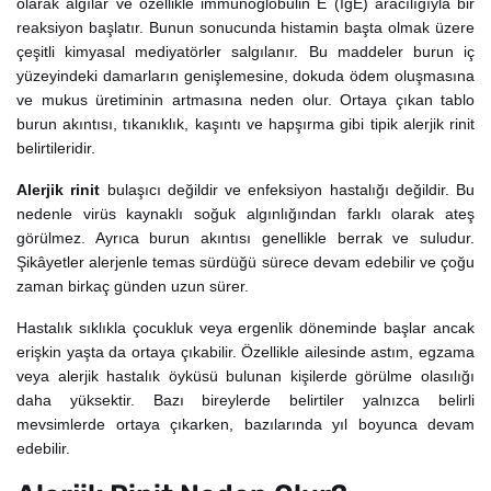
olarak algılar ve özellikle immünoglobulin E (IgE) aracılığıyla bir
reaksiyon başlatır. Bunun sonucunda histamin başta olmak üzere
çeşitli kimyasal mediyatörler salgılanır. Bu maddeler burun iç
yüzeyindeki damarların genişlemesine, dokuda ödem oluşmasına
ve mukus üretiminin artmasına neden olur. Ortaya çıkan tablo
burun akıntısı, tıkanıklık, kaşıntı ve hapşırma gibi tipik alerjik rinit
belirtileridir.
Alerjik rinit
bulaşıcı değildir ve enfeksiyon hastalığı değildir. Bu
nedenle virüs kaynaklı soğuk algınlığından farklı olarak ateş
görülmez. Ayrıca burun akıntısı genellikle berrak ve suludur.
Şikâyetler alerjenle temas sürdüğü sürece devam edebilir ve çoğu
zaman birkaç günden uzun sürer.
Hastalık sıklıkla çocukluk veya ergenlik döneminde başlar ancak
erişkin yaşta da ortaya çıkabilir. Özellikle ailesinde astım, egzama
veya alerjik hastalık öyküsü bulunan kişilerde görülme olasılığı
daha yüksektir. Bazı bireylerde belirtiler yalnızca belirli
mevsimlerde ortaya çıkarken, bazılarında yıl boyunca devam
edebilir.