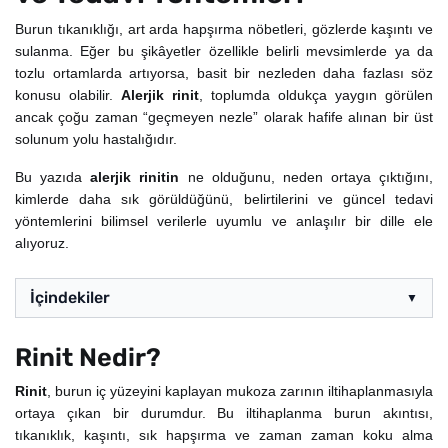
Burun tıkanıklığı, art arda hapşırma nöbetleri, gözlerde kaşıntı ve
sulanma. Eğer bu şikâyetler özellikle belirli mevsimlerde ya da
tozlu ortamlarda artıyorsa, basit bir nezleden daha fazlası söz
konusu olabilir.
Alerjik rinit
, toplumda oldukça yaygın görülen
ancak çoğu zaman “geçmeyen nezle” olarak hafife alınan bir üst
solunum yolu hastalığıdır.
Bu yazıda
alerjik rinitin
ne olduğunu, neden ortaya çıktığını,
kimlerde daha sık görüldüğünü, belirtilerini ve güncel tedavi
yöntemlerini bilimsel verilerle uyumlu ve anlaşılır bir dille ele
alıyoruz.
İçindekiler
▼
Rinit Nedir?
Rinit
, burun iç yüzeyini kaplayan mukoza zarının iltihaplanmasıyla
ortaya çıkan bir durumdur. Bu iltihaplanma burun akıntısı,
tıkanıklık, kaşıntı, sık hapşırma ve zaman zaman koku alma