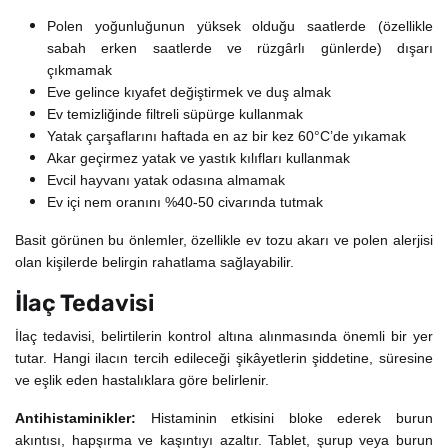
Polen yoğunluğunun yüksek olduğu saatlerde (özellikle
sabah erken saatlerde ve rüzgârlı günlerde) dışarı
çıkmamak
Eve gelince kıyafet değiştirmek ve duş almak
Ev temizliğinde filtreli süpürge kullanmak
Yatak çarşaflarını haftada en az bir kez 60°C’de yıkamak
Akar geçirmez yatak ve yastık kılıfları kullanmak
Evcil hayvanı yatak odasına almamak
Ev içi nem oranını %40-50 civarında tutmak
Basit görünen bu önlemler, özellikle ev tozu akarı ve polen alerjisi
olan kişilerde belirgin rahatlama sağlayabilir.
İlaç Tedavisi
İlaç tedavisi, belirtilerin kontrol altına alınmasında önemli bir yer
tutar. Hangi ilacın tercih edileceği şikâyetlerin şiddetine, süresine
ve eşlik eden hastalıklara göre belirlenir.
Antihistaminikler:
Histaminin etkisini bloke ederek burun
akıntısı, hapşırma ve kaşıntıyı azaltır. Tablet, şurup veya burun