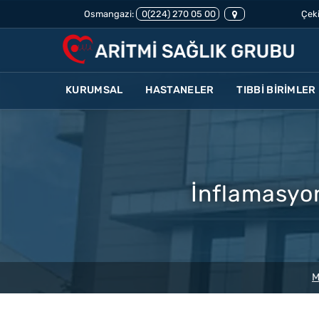
Osmangazi:
0(224) 270 05 00
Çeki
KURUMSAL
HASTANELER
TIBBİ BİRİMLER
İnflamasyon
M