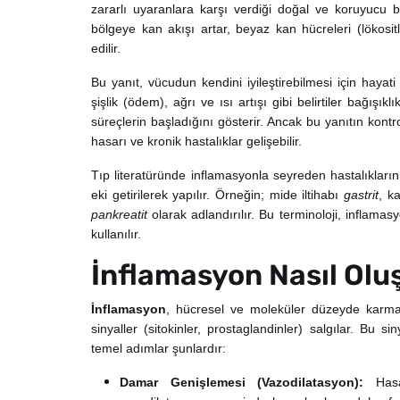
zararlı uyaranlara karşı verdiği doğal ve koruyucu bi
bölgeye kan akışı artar, beyaz kan hücreleri (lökosi
edilir.
Bu yanıt, vücudun kendini iyileştirebilmesi için hayat
şişlik (ödem), ağrı ve ısı artışı gibi belirtiler bağışık
süreçlerin başladığını gösterir. Ancak bu yanıtın kon
hasarı ve kronik hastalıklar gelişebilir.
Tıp literatüründe inflamasyonla seyreden hastalıkların 
eki getirilerek yapılır. Örneğin; mide iltihabı
gastrit
, k
pankreatit
olarak adlandırılır. Bu terminoloji, inflam
kullanılır.
İnflamasyon Nasıl Olu
İnflamasyon
, hücresel ve moleküler düzeyde karmaşı
sinyaller (sitokinler, prostaglandinler) salgılar. Bu s
temel adımlar şunlardır:
Damar Genişlemesi (Vazodilatasyon):
Has