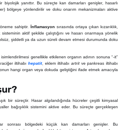
r biyolojik yanıttır. Bu süreçte kan damarları genişler, hasarlı
tler) bölgeye yönlendirilir ve doku onarım mekanizmaları aktive
i öneme sahiptir.
İnflamasyon
sırasında ortaya çıkan kızarıklık,
lık sisteminin aktif şekilde çalıştığını ve hasarı onarmaya yönelik
trolsüz, şiddetli ya da uzun süreli devam etmesi durumunda doku
isimlendirilmesi genellikle etkilenen organın adının sonuna “-it”
araciğer iltihabı
hepatit
, eklem iltihabı
artrit
ve pankreas iltihabı
asyonun hangi organ veya dokuda geliştiğini ifade etmek amacıyla
şur?
k bir süreçtir. Hasar algılandığında hücreler çeşitli kimyasal
inyaller bağışıklık sistemini aktive eder. Bu süreçte gerçekleşen
ar sonrası bölgedeki küçük kan damarları genişler. Bu