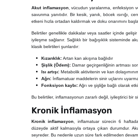
Akut inflamasyon
, vücudun yaralanma, enfeksiyon vey
savunma yanıtıdır. Bir kesik, yanık, böcek ısırığı, ce
etkeni hızla ortadan kaldırmak ve doku onarımını başla
Belirtiler genellikle dakikalar veya saatler içinde geli
iyileşme sağlanır. Sağlıklı bir bağışıklık sisteminde a
klasik belirtileri şunlardır:
Kızarıklık:
Artan kan akışına bağlıdır
Şişlik (Ödem):
Damar geçirgenliğinin artması sonu
Isı artışı:
Metabolik aktivitenin ve kan dolaşımının
Ağrı:
İnflamatuar maddelerin sinir uçlarını uyarm
Fonksiyon kaybı:
Ağrı ve şişliğe bağlı olarak et
Bu belirtiler, inflamasyonun zararlı değil, iyileştirici bi
Kronik İnflamasyon
Kronik inflamasyon
, inflamatuar sürecin 6 haftad
düzeyde aktif kalmasıyla ortaya çıkan durumdur. Akut 
seyreder. Bu nedenle uzun süre fark edilmeden devam 