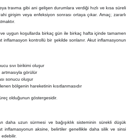
a travma gibi ani gelişen durumlara verdiği hızlı ve kısa süreli
rrahi girişim veya enfeksiyon sonrası ortaya çıkar. Amaç; zararlı
tmaktır.
şir ve uygun koşullarda birkaç gün ile birkaç hafta içinde tamamen
kut inflamasyon kontrollü bir şekilde sonlanır. Akut inflamasyonun
cu sıvı birikimi oluşur
 artmasıyla görülür
ası sonucu oluşur
kilenen bölgenin hareketinin kısıtlanmasıdır
r süreç olduğunun göstergesidir.
an daha uzun sürmesi ve bağışıklık sisteminin sürekli düşük
inflamasyonun aksine, belirtiler genellikle daha silik ve sinsi
edebilir.