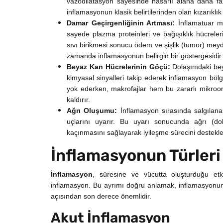
vazodilatasyon sayesinde hasarlı alana daha faz
inflamasyonun klasik belirtilerinden olan kızarıklık
Damar Geçirgenliğinin Artması:
İnflamatuar me
sayede plazma proteinleri ve bağışıklık hücrele
sıvı birikmesi sonucu ödem ve şişlik (tumor) meyd
zamanda inflamasyonun belirgin bir göstergesidir.
Beyaz Kan Hücrelerinin Göçü:
Dolaşımdaki beya
kimyasal sinyalleri takip ederek inflamasyon bölge
yok ederken, makrofajlar hem bu zararlı mikroor
kaldırır.
Ağrı Oluşumu:
İnflamasyon sırasında salgılana
uçlarını uyarır. Bu uyarı sonucunda ağrı (dol
kaçınmasını sağlayarak iyileşme sürecini destek
İnflamasyonun Türleri
İnflamasyon
, süresine ve vücutta oluşturduğu etk
inflamasyon. Bu ayrımı doğru anlamak, inflamasyonu
açısından son derece önemlidir.
Akut İnflamasyon