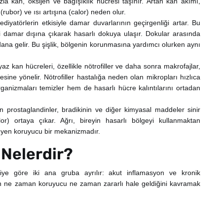
la kan, oksijen ve bağışıklık hücresi taşınır. Artan kan akımı,
 (rubor) ve ısı artışına (calor) neden olur.
diyatörlerin etkisiyle damar duvarlarının geçirgenliği artar. Bu
ri damar dışına çıkarak hasarlı dokuya ulaşır. Dokular arasında
ana gelir. Bu şişlik, bölgenin korunmasına yardımcı olurken aynı
z kan hücreleri, özellikle nötrofiller ve daha sonra makrofajlar,
sine yönelir. Nötrofiller hastalığa neden olan mikropları hızlıca
ganizmaları temizler hem de hasarlı hücre kalıntılarını ortadan
n prostaglandinler, bradikinin ve diğer kimyasal maddeler sinir
or) ortaya çıkar. Ağrı, bireyin hasarlı bölgeyi kullanmaktan
leyen koruyucu bir mekanizmadır.
 Nelerdir?
iye göre iki ana gruba ayrılır: akut inflamasyon ve kronik
n ne zaman koruyucu ne zaman zararlı hale geldiğini kavramak