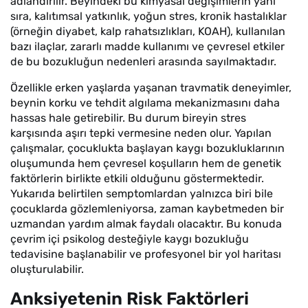
adlandırılır. Beyindeki bu kimyasal değişimlerin yanı
sıra, kalıtımsal yatkınlık, yoğun stres, kronik hastalıklar
(örneğin diyabet, kalp rahatsızlıkları, KOAH), kullanılan
bazı ilaçlar, zararlı madde kullanımı ve çevresel etkiler
de bu bozukluğun nedenleri arasında sayılmaktadır.
Özellikle erken yaşlarda yaşanan travmatik deneyimler,
beynin korku ve tehdit algılama mekanizmasını daha
hassas hale getirebilir. Bu durum bireyin stres
karşısında aşırı tepki vermesine neden olur. Yapılan
çalışmalar, çocuklukta başlayan kaygı bozukluklarının
oluşumunda hem çevresel koşulların hem de genetik
faktörlerin birlikte etkili olduğunu göstermektedir.
Yukarıda belirtilen semptomlardan yalnızca biri bile
çocuklarda gözlemleniyorsa, zaman kaybetmeden bir
uzmandan yardım almak faydalı olacaktır. Bu konuda
çevrim içi psikolog desteğiyle kaygı bozukluğu
tedavisine başlanabilir ve profesyonel bir yol haritası
oluşturulabilir.
Anksiyetenin Risk Faktörleri