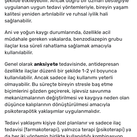
şekilde etkileyebilir. Ancak doğru bir uzman desteğiyle
uygulanan uygun tedavi yöntemleriyle, bireyin yaşam
kalitesi yeniden artırılabilir ve ruhsal iyilik hali
sağlanabilir.
Ani ve yoğun kaygı durumlarında, özellikle acil
müdahale gereken vakalarda, benzodiazepin grubu
ilaçlar kısa süreli rahatlama sağlamak amacıyla
kullanılabilir.
Genel olarak
anksiyete
tedavisinde, antidepresan
özellikte ilaçlar düzenli bir şekilde 1-2 yıl boyunca
kullanılabilir. Ancak sadece ilaç kullanımı yeterli
olmayabilir. Bu süreçte bireyin stresle baş etme
biçimlerini gözden geçirerek, işlevsiz savunma
mekanizmalarının değiştirilmesi ve kaygıya neden olan
düşünce kalıplarının dönüştürülmesi amacıyla
psikoterapötik yaklaşımlar uygulanmalıdır.
Tedavi yaklaşımı kişiye özel planlanır ve sadece ilaç
tedavisi (farmakoterapi), yalnızca terapi (psikoterapi) ya
da her iki yöntemin birlikte kullanıldığı kombinasyon