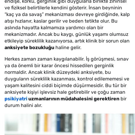
endişe, korku, gerginlik gibi duygularla birlikte zihinsel
ve fiziksel belirtilerle kendini gösterir. İnsan beyninin
“kaç ya da savaş” mekanizması devreye girdiğinde, kalp
atışı hızlanır, kaslar gerilir ve beden tetikte olur. Bu
aslında hayatta kalmamıza yardımcı olan bir
mekanizmadır. Ancak bu kaygı, günlük yaşamı olumsuz
etkileyip süreklilik kazanıyorsa, artık klinik bir sorun olan
anksiyete bozukluğu
haline gelir.
Herkes zaman zaman kaygılanabilir. İş görüşmesi, sınav
ya da önemli bir karar öncesi hissedilen gerginlik
normaldir. Ancak klinik düzeydeki anksiyete, bu
duyguların süreklilik kazanması, kontrol edilememesi ve
yaşam kalitesini ciddi biçimde düşürmesidir. Bu tür bir
anksiyete kişiyi işlevsiz hale getirebilir ve çoğu zaman
psikiyatri
uzmanlarının müdahalesini gerektiren
bir
durum halini alır.