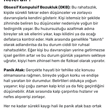
Obsesif Kompulsif Bozukluk (OKB):
Bu rahatsızlık,
kişide sürekli tekrar eden düşünceler ve zorlayıcı
davranışlarla kendini gösterir. Kişi istemsiz bir şekilde
zihninde beliren bu düşünceler nedeniyle yoğun bir
tedirginlik yaşar. Bu huzursuzluğu azaltmak adına
bireyler sık sık ellerini yıkar, kapı kilidini ya da ocağı
defalarca kontrol eder. Halk arasında genellikle "takıntı"
olarak adlandırılsa da bu durum ciddi bir ruhsal
rahatsızlıktır. Eğer kişi bu davranışları yerine getirmezse
içsel gerilim artar ve bu durum günlük yaşamını sekteye
uğratır, kişiyi hem zihinsel hem de fiziksel olarak yıpratır.
Panik Atak:
Gerçekte hayati bir tehlike söz konusu
olmamasına rağmen, bireyde yoğun korku ve endişe
hali yaratan bir durumdur. Belirtileri oldukça yoğun
yaşanır; kişi çoğu zaman kalp krizi ya da felç geçirdiğini
düşünebilir. Atak sırasında kalp çarpıntısı hızlanır ve
nefes alışverişi zorlaşır.
Her ne kadar sürekli kaygı hali ile panik atak bazı ortak