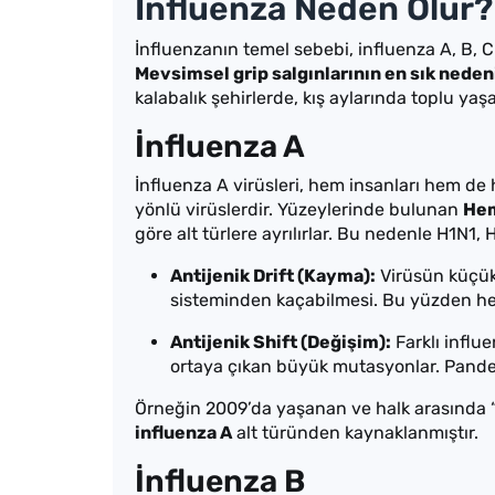
İnfluenza Neden Olur?
İnfluenzanın temel sebebi, influenza A, B, C v
Mevsimsel grip salgınlarının en sık nedeni
kalabalık şehirlerde, kış aylarında toplu yaş
İnfluenza A
İnfluenza A virüsleri, hem insanları hem de 
yönlü virüslerdir. Yüzeylerinde bulunan
Hem
göre alt türlere ayrılırlar. Bu nedenle H1N1, H
Antijenik Drift (Kayma):
Virüsün küçük 
sisteminden kaçabilmesi. Bu yüzden her yı
Antijenik Shift (Değişim):
Farklı influe
ortaya çıkan büyük mutasyonlar. Pandem
Örneğin 2009’da yaşanan ve halk arasında “d
influenza A
alt türünden kaynaklanmıştır.
İnfluenza B