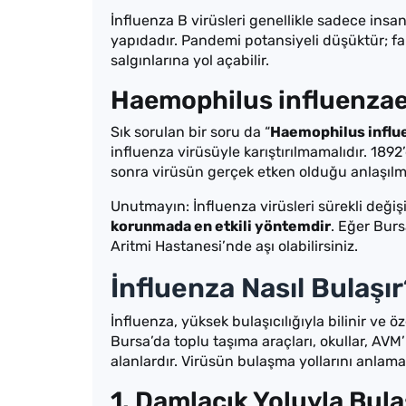
İnfluenza B virüsleri genellikle sadece insa
yapıdadır. Pandemi potansiyeli düşüktür; f
salgınlarına yol açabilir.
Haemophilus influenzae i
Sık sorulan bir soru da “
Haemophilus influ
influenza virüsüyle karıştırılmamalıdır. 1892
sonra virüsün gerçek etken olduğu anlaşılmı
Unutmayın: İnfluenza virüsleri sürekli değiş
korunmada en etkili yöntemdir
. Eğer Burs
Aritmi Hastanesi’nde aşı olabilirsiniz.
İnfluenza Nasıl Bulaşır
İnfluenza, yüksek bulaşıcılığıyla bilinir ve öz
Bursa’da toplu taşıma araçları, okullar, AVM’
alanlardır. Virüsün bulaşma yollarını anlama
1. Damlacık Yoluyla Bul