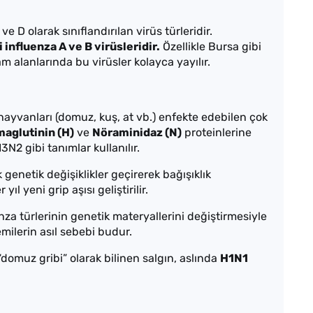
e D olarak sınıflandırılan virüs türleridir.
 influenza A ve B virüsleridir.
Özellikle Bursa gibi
am alanlarında bu virüsler kolayca yayılır.
hayvanları (domuz, kuş, at vb.) enfekte edebilen çok
aglutinin (H)
ve
Nöraminidaz (N)
proteinlerine
3N2 gibi tanımlar kullanılır.
genetik değişiklikler geçirerek bağışıklık
l yeni grip aşısı geliştirilir.
nza türlerinin genetik materyallerini değiştirmesiyle
ilerin asıl sebebi budur.
omuz gribi” olarak bilinen salgın, aslında
H1N1