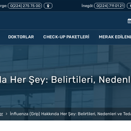
rge:
0(224) 275 75 00
İnegöl:
0(224) 711 01 21
DOKTORLAR
CHECK-UP PAKETLERİ
MERAK EDİLEN
a Her Şey: Belirtileri, Neden
er
İnfluenza (Grip) Hakkında Her Şey: Belirtileri, Nedenleri ve Te