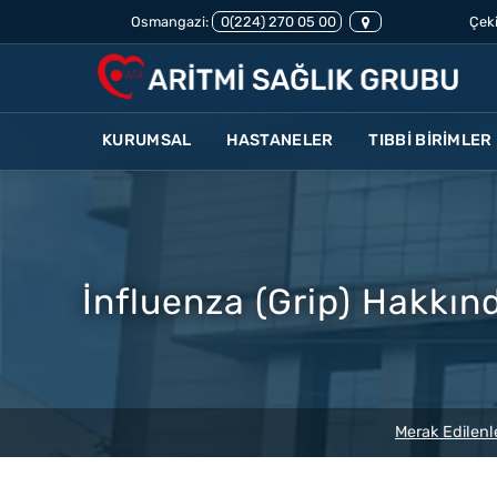
Osmangazi:
0(224) 270 05 00
Çeki
KURUMSAL
HASTANELER
TIBBİ BİRİMLER
İnfluenza (Grip) Hakkınd
Merak Edilenl