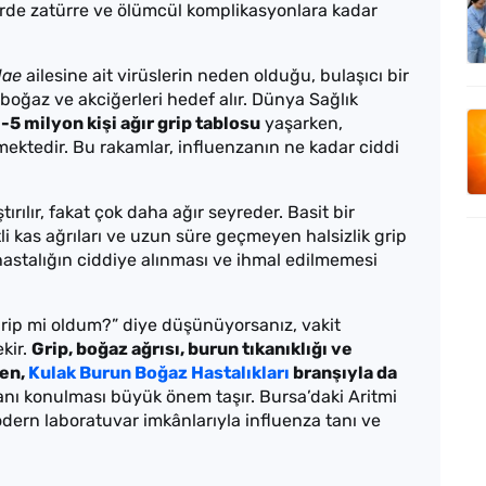
lerde zatürre ve ölümcül komplikasyonlara kadar
dae
ailesine ait virüslerin neden olduğu, bulaşıcı bir
oğaz ve akciğerleri hedef alır. Dünya Sağlık
-5 milyon kişi ağır grip tablosu
yaşarken,
ktedir. Bu rakamlar, influenzanın ne kadar ciddi
ırılır, fakat çok daha ağır seyreder. Basit bir
li kas ağrıları ve uzun süre geçmeyen halsizlik grip
hastalığın ciddiye alınması ve ihmal edilmemesi
 grip mi oldum?” diye düşünüyorsanız, vakit
kir.
Grip, boğaz ağrısı, burun tıkanıklığı ve
den,
Kulak Burun Boğaz Hastalıkları
branşıyla da
nı konulması büyük önem taşır. Bursa’daki Aritmi
dern laboratuvar imkânlarıyla influenza tanı ve