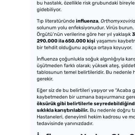
bu hastalık, özellikle risk grubundaki birey
gidebiliyor.
Tıp literatüründe
influenza
,
Orthomyxoviri
solunum yolu enfeksiyonudur. Virüs burun, b
Örgütü’nün verilerine göre her yıl yaklaşık
3
290.000 ila 650.000 kişi
yaşamını kaybetme
bir tehdit olduğunu açıkça ortaya koyuyor.
İnfluenza çoğunlukla soğuk algınlığıyla karışt
üşütmeden farklı olarak; yüksek ateş, şiddet
tablosunun temel belirtileridir. Bu nedenle 
gerekir.
Eğer siz de bu belirtileri yaşıyor ve “Acaba
kaybetmeden bir uzmana başvurmanız gere
öksürük gibi belirtilerle seyredebildiğin
sıklıkla karıştırılabilir.
Bu nedenle doğru ta
Hastaneleri, deneyimli hekim kadrosu ve mo
tedavisinde yanınızdadır.