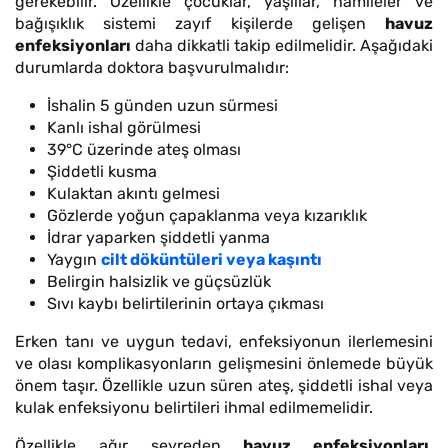
gerekebilir. Özellikle çocuklar, yaşlılar, hamileler ve
bağışıklık sistemi zayıf kişilerde gelişen
havuz
enfeksiyonları
daha dikkatli takip edilmelidir. Aşağıdaki
durumlarda doktora başvurulmalıdır:
İshalin 5 günden uzun sürmesi
Kanlı ishal görülmesi
39°C üzerinde ateş olması
Şiddetli kusma
Kulaktan akıntı gelmesi
Gözlerde yoğun çapaklanma veya kızarıklık
İdrar yaparken şiddetli yanma
Yaygın
cilt döküntüleri veya kaşıntı
Belirgin halsizlik ve güçsüzlük
Sıvı kaybı belirtilerinin ortaya çıkması
Erken tanı ve uygun tedavi, enfeksiyonun ilerlemesini
ve olası komplikasyonların gelişmesini önlemede büyük
önem taşır. Özellikle uzun süren ateş, şiddetli ishal veya
kulak enfeksiyonu belirtileri ihmal edilmemelidir.
Özellikle ağır seyreden
havuz enfeksiyonları
,