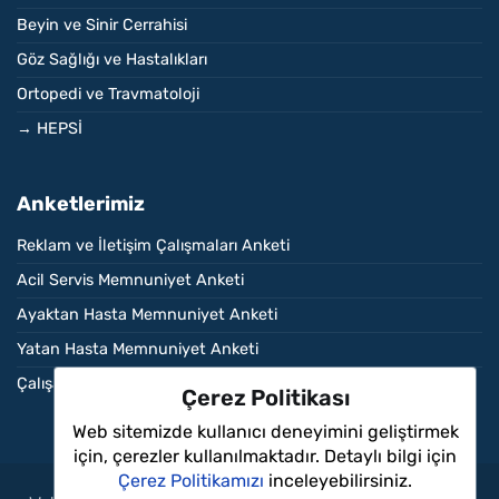
Beyin ve Sinir Cerrahisi
Göz Sağlığı ve Hastalıkları
Ortopedi ve Travmatoloji
→ HEPSİ
Anketlerimiz
Reklam ve İletişim Çalışmaları Anketi
Acil Servis Memnuniyet Anketi
Ayaktan Hasta Memnuniyet Anketi
Yatan Hasta Memnuniyet Anketi
Çalışan Memnuniyet Anketi
Çerez Politikası
Web sitemizde kullanıcı deneyimini geliştirmek
−
için, çerezler kullanılmaktadır. Detaylı bilgi için
Çerez Politikamızı
inceleyebilirsiniz.
Merhaba, yardımcı olmamı ister misiniz?