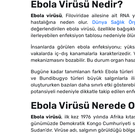
Ebola Virüsü Nedir?
Ebola virüsü
, Filoviridae ailesine ait RNA 
hastalığına neden olur.
Dünya Sağlık Ör
değerlendirilen ebola virüsü, özellikle bağışıklı
ilerleyebilen enfeksiyon tablosu nedeniyle ölü
İnsanlarda görülen ebola enfeksiyonu; yüksek
vakalarda iç-dış kanamalarla karakterizedir.
mekanizmasını bozabilir. Bu durum organ hasarı
Bugüne kadar tanımlanan farklı Ebola türleri 
ve Bundibugyo türleri büyük salgınlarla ilişk
oluştururken bazıları daha sınırlı etki gösterebi
potansiyeli nedeniyle dikkatle takip edilen enfe
Ebola Virüsü Nerede O
Ebola virüsü
, ilk kez 1976 yılında Afrika kıt
günümüzde Demokratik Kongo Cumhuriyeti sını
Sudan’dır. Virüse adı, salgının görüldüğü bölge