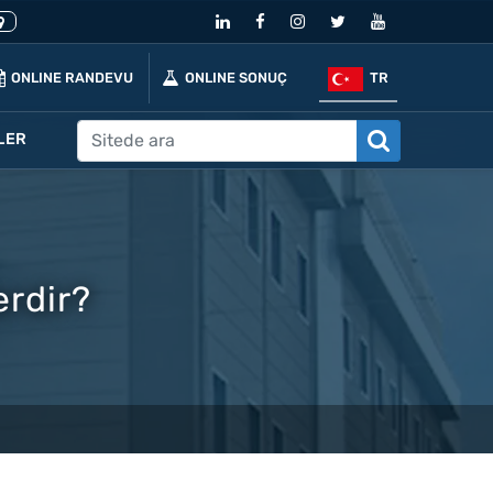
ONLINE RANDEVU
ONLINE SONUÇ
TR
LER
erdir?