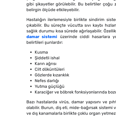
gibi şikayetler görülebilir. Bu belirtiler çoğ
belirgin ölçüde etkileyebilir.
Hastalığın ilerlemesiyle birlikte sindirim sis
çıkabilir. Bu süreçte vücutta sıvı kaybı hızlana
sağlık durumu kısa sürede ağırlaşabilir. Özell
damar sistemi
üzerinde ciddi hasarlara yo
belirtileri şunlardır:
Kusma
Şiddetli ishal
Karın ağrısı
Cilt döküntüleri
Gözlerde kızarıklık
Nefes darlığı
Yutma güçlüğü
Karaciğer ve böbrek fonksiyonlarında bo
Bazı hastalarda virüs, damar yapısını ve pıh
olabilir. Burun, diş eti, mide-bağırsak sistemi 
ve dış kanamalarla birlikte çoklu organ yetmezli