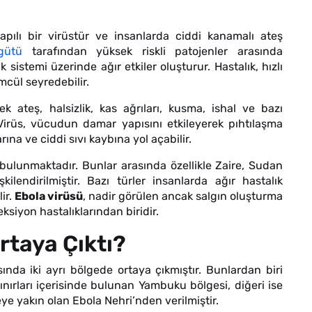
yapılı bir virüstür ve insanlarda ciddi kanamalı ateş
gütü
tarafından yüksek riskli patojenler arasında
k sistemi üzerinde ağır etkiler oluşturur. Hastalık, hızlı
mcül seyredebilir.
 ateş, halsizlik, kas ağrıları, kusma, ishal ve bazı
 Virüs, vücudun damar yapısını etkileyerek pıhtılaşma
na ve ciddi sıvı kaybına yol açabilir.
bulunmaktadır. Bunlar arasında özellikle Zaire, Sudan
ilendirilmiştir. Bazı türler insanlarda ağır hastalık
lir.
Ebola virüsü
, nadir görülen ancak salgın oluşturma
ksiyon hastalıklarından biridir.
rtaya Çıktı?
asında iki ayrı bölgede ortaya çıkmıştır. Bunlardan biri
rları içerisinde bulunan Yambuku bölgesi, diğeri ise
ye yakın olan Ebola Nehri’nden verilmiştir.