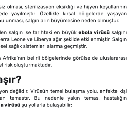
iz olması, sterilizasyon eksikliği ve hijyen koşullarının
e yayılmıştır. Özellikle kırsal bölgelerde yaşayan
 bulunması, salgınların büyümesine neden olmuştur.
ülen salgın ise tarihteki en büyük
ebola virüsü
salgını
Sierra Leone ve Liberya ağır şekilde etkilenmiştir. Salgın
sel sağlık sistemleri alarma geçmiştir.
Afrika’nın belirli bölgelerinde görülse de uluslararası
l risk oluşturmaktadır.
aşır?
yon değildir. Virüsün temel bulaşma yolu, enfekte kişi
dan temastır. Bu nedenle yakın temas, hastalığın
a virüsü
şu yollarla bulaşabilir: