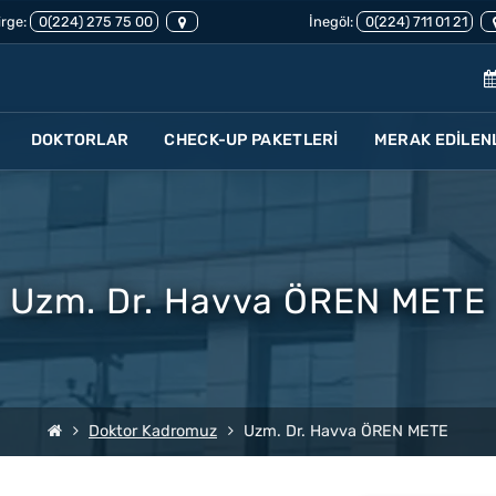
rge:
0(224) 275 75 00
İnegöl:
0(224) 711 01 21
DOKTORLAR
CHECK-UP PAKETLERİ
MERAK EDİLEN
Uzm. Dr. Havva ÖREN METE
Doktor Kadromuz
Uzm. Dr. Havva ÖREN METE