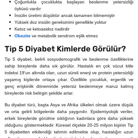
Çoğunlukla çocuklukta başlayan beslenme yetersizliği
öyküsü vardır
İnsülin üretimi düşüktür ancak tamamen bitmemiştir
Yüksek doz insülin gereksinimi genellikle yoktur
Ketoz ve ketoasidoz nadirdir
Obezite
ve metabolik sendrom eşlik etmez
Tip 5 Diyabet Kimlerde Görülür?
Tip 5 diyabet, belirli sosyodemografik ve beslenme özelliklerine
sahip bireylerde daha sık görülür. Hastalık en çok vücut kitle
indeksi 19’un altında olan, uzun süreli enerji ve protein yetersizliği
yaşamış kişilerde ortaya çıkar. Özellikle çocukluk, ergenlik ve
genç erişkinlik döneminde yetersiz beslenmeye maruz kalmış
bireylerde risk belirgin şekilde artar.
Bu diyabet türü, başta Asya ve Afrika ülkeleri olmak üzere düşük
ve orta gelirli bölgelerde daha yaygındır. Epidemiyolojik veriler,
erkek bireylerde görülme sıklığının kadınlara göre daha yüksek
olduğunu göstermektedir. Küresel ölçekte 20-25 milyon kişinin Tip
5 diyabetten etkilendiği tahmin edilmekte olup, hastalığın uzun