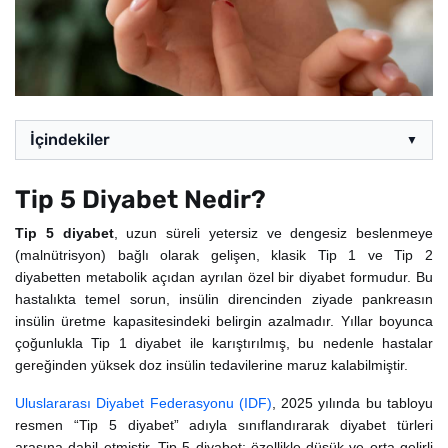
İçindekiler
▼
Tip 5 Diyabet Nedir?
Tip 5 diyabet
, uzun süreli yetersiz ve dengesiz beslenmeye
(malnütrisyon) bağlı olarak gelişen, klasik Tip 1 ve Tip 2
diyabetten metabolik açıdan ayrılan özel bir diyabet formudur. Bu
hastalıkta temel sorun, insülin direncinden ziyade pankreasın
insülin üretme kapasitesindeki belirgin azalmadır. Yıllar boyunca
çoğunlukla Tip 1 diyabet ile karıştırılmış, bu nedenle hastalar
gereğinden yüksek doz insülin tedavilerine maruz kalabilmiştir.
Uluslararası Diyabet Federasyonu (IDF)
, 2025 yılında bu tabloyu
resmen “Tip 5 diyabet” adıyla sınıflandırarak diyabet türleri
arasına dahil etmiştir. Tip 5 diyabet; özellikle düşük ve orta gelirli