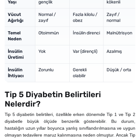
Yaşı
gençlik
kökenli
Vücut
Normal /
Fazla kilolu /
Zayıf /
Ağırlığı
zayıf
obez
normal
Temel
Otoimmün
İnsülin direnci
Malnütrisyon
Neden
İnsülin
Yok
Var (dirençli)
Azalmış
Üretimi
İnsülin
Zorunlu
Gerekli
Düşük / orta
İhtiyacı
olabilir
Tip 5 Diyabetin Belirtileri
Nelerdir?
Tip 5 diyabetin belirtileri, özellikle erken dönemde Tip 1 ve Tip 2
diyabetle büyük ölçüde benzerlik gösterebilir. Bu durum,
hastalığın uzun yıllar boyunca yanlış sınıflandırılmasına ve uygun
olmayan tedavilere maruz kalınmasına neden olmuştur. Ancak Tip