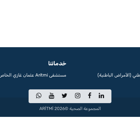
خدماتنا
طني (الأمراض الباطنية)
مستشفى Aritmi عثمان غازي الخاص
المجموعة الصحية ©2026 ARİTMİ