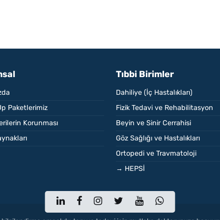
sal
Tıbbi Birimler
zda
Dahiliye (İç Hastalıkları)
p Paketlerimiz
Fizik Tedavi ve Rehabilitasyon
Verilerin Korunması
Beyin ve Sinir Cerrahisi
ynakları
Göz Sağlığı ve Hastalıkları
Ortopedi ve Travmatoloji
→ HEPSİ