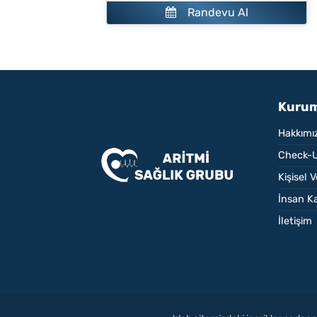
Randevu Al
Kurum
Hakkımı
Check-U
Kişisel 
İnsan Ka
İletişim