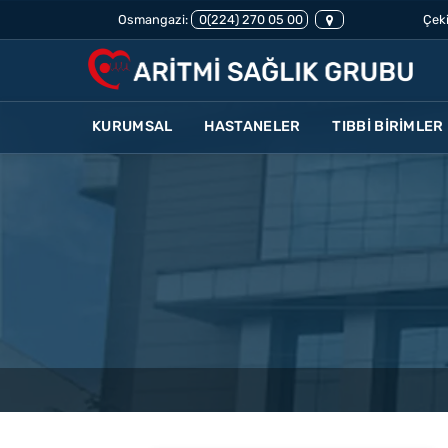
Osmangazi:
0(224) 270 05 00
Çeki
KURUMSAL
HASTANELER
TIBBİ BİRİMLER