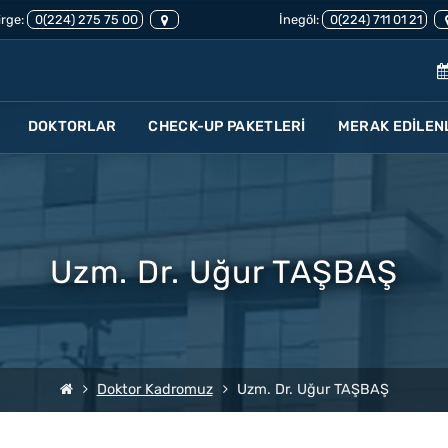
rge:
0(224) 275 75 00
İnegöl:
0(224) 711 01 21
DOKTORLAR
CHECK-UP PAKETLERİ
MERAK EDİLEN
Uzm. Dr. Uğur TAŞBAŞ
Doktor Kadromuz
Uzm. Dr. Uğur TAŞBAŞ