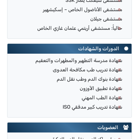
مستشفى شيفكت يلماز SSK
مستشفى الأناضول الخاص – إسكيشهير
مستشفى جيلان
حالياً: مستشفى أريتمي عثمان غازي الخاص
الدورات والشهادات
شهادة مدرسة التطهير والمطهرات والتعقيم
شهادة تدريب طب مكافحة العدوى
شهادة بنوك الدم وطب نقل الدم
شهادة تطبيق الأوزون
شهادة الطب المهني
شهادة تدريب كبير مدققي ISO
العضويات