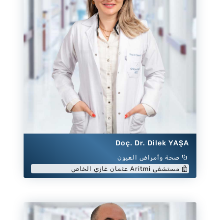
Doç. Dr. Dilek YAŞA
صحة وأمراض العيون
مستشفى Aritmi عثمان غازي الخاص