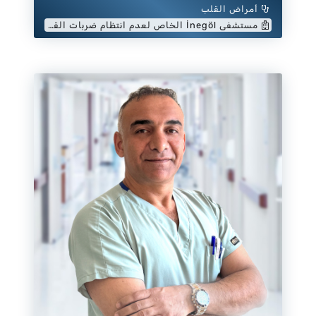
أمراض القلب
مستشفى İnegöl الخاص لعدم انتظام ضربات القلب