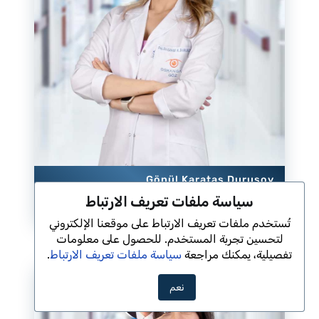
Gönül Karataş Durusoy
سياسة ملفات تعريف الارتباط
صحة وأمراض العيون
مستشفى Aritmi عثمان غازي الخاص
تُستخدم ملفات تعريف الارتباط على موقعنا الإلكتروني
لتحسين تجربة المستخدم. للحصول على معلومات
تفصيلية، يمكنك مراجعة
سياسة ملفات تعريف الارتباط
.
−
نعم
مرحبا، هل تريد مني أن أساعدك؟