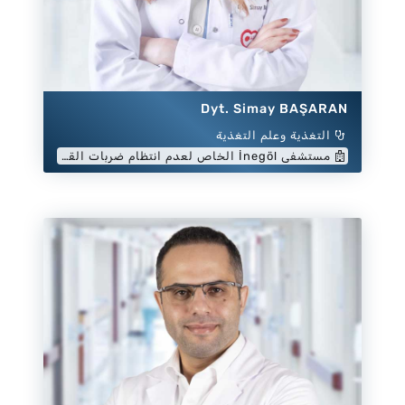
Dyt. Simay BAŞARAN
التغذية وعلم التغذية
مستشفى İnegöl الخاص لعدم انتظام ضربات القلب