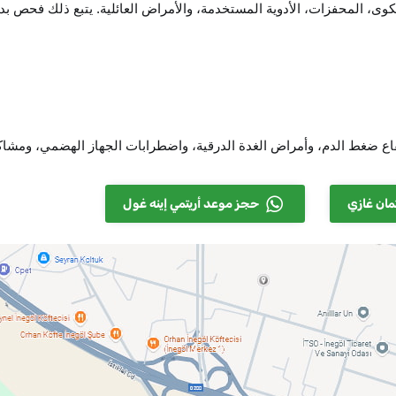
ى، المحفزات، الأدوية المستخدمة، والأمراض العائلية. يتبع ذلك فحص بد
فاع ضغط الدم، وأمراض الغدة الدرقية، واضطرابات الجهاز الهضمي، ومشا
مان غازي
حجز موعد أريتمي إينه غول