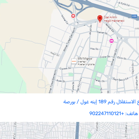
ال رقم 189 إينه غول / بورصة
هاتف: +902247110121