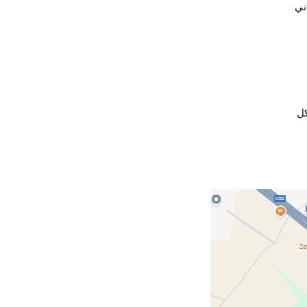
ني
كل