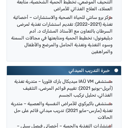
التنحيف الموضعي، تخطيط الحمية الشخصية، متابعة
العملاء، العلاج الغذائي للأمراض
مركز برو سانتي للحياة الصحية والاستشارات – أخصائية
تغذية (2021–2022): تقديم استشارات تغذية لمرضى
السرطان بالتعاون مع الأستاذ المشارك د. آدم
ديليغونول؛ تخطيط الحمية ومتابعتها في مجالات السمنة
وسوء التغذية وتغذية الحامل والمرضع والأطفال
والمراهقين
خبرة التدريب الميداني
مستشفى IAÜ VM ميديكال بارك فلوريا – متدربة تغذية
(أبريل–يونيو 2021): تقييم قوائم المرضى، التثقيف
الغذائي، تحليل تركيب الجسم
مستشفى باكيركوي للأمراض النفسية والعصبية – متدربة
تغذية (مارس–مايو 2021): تدريب ميداني قائم على حل
الحالات
استشارات التغذية والحمية – أخصائي فيصل سيلي –