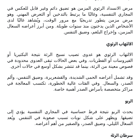
مرض الانسداد الرئوي المزمن هو تضيق دائم وغير قابل للعكس في
المجاري التنفسية، وغالبًا ما يرتبط بالتدخين أو التعرض المهني. وهو
مرض مزمن يتطور تدريجيًا مع مرور الوقت، ويُشاهد غالبًا لدى
الأشخاص الذين يدخنون منذ سنوات طويلة. ومن أبرز أعراضه السعال
المزمن، وإخراج البلغم، وضيق التنفس.
الالتهاب الرئوي
الالتهاب الرئوي هو عدوى تصيب نسيج الرئة نتيجة البكتيريا أو
الفيروسات أو الفطريات. وفي بعض الحالات تبقى العدوى محدودة في
فصوص معينة من الرئة، بينما قد تنتشر بشكل أوسع في حالات أخرى.
وقد تشمل أعراضه الحمى الشديدة، والقشعريرة، وضيق التنفس، وألم
الصدر، والسعال. وفي الفئات عالية الخطورة، تكتسب المعالجة في
مراكز متخصصة بأمراض الصدر أهمية خاصة.
الربو
يحدث الربو نتيجة فرط حساسية في المجاري التنفسية يؤدي إلى
تضيقها. ويظهر على شكل نوبات تسبب صعوبة في التنفس. ويُعد
السعال الليلي، وضيق الصدر، والصفير من أهم أعراضه.
سرطان الرئة