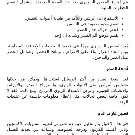
يتم إجراء الفحص السريري بعد أخذ القصة المرضية. ويشمل التقييم
الخطوات التالية:
الاستماع إلى الرئتين والتأكد من طبيعة أصوات التنفس.
تقييم وجود صعوبة في التنفس.
فحص حركة جدار الصدر.
تقييم موضع ألم الصدر وشدته إن وُجد.
يُعد الفحص السريري مهمًا في تحديد الفحوصات الإضافية المطلوبة.
ويتم اتخاذ القرار بناءً على الأعراض، ونتائج الفحص، وعوامل الخطر
مثل العمر والتدخين.
أشعة الصدر
تُعد أشعة الصدر من أكثر الوسائل استخدامًا، ويمكن من خلالها
تشخيص أمراض مثل الالتهاب الرئوي، واسترواح الصدر، والأورام،
والانصباب الجنبي، ومرض الانسداد الرئوي المزمن. ومع ذلك، فقد لا
تكون كافية لبعض الحالات، مثل إعطاء معلومات حاسمة عن عقيدات
الرئة.
تحليل غازات الدم
في هذا الاختبار يتم تحليل عينة دم شرياني لتقييم مستويات الأكسجين
وثاني أكسيد الكربون ودرجة الحموضة. ويساعد في تحديد الفشل
التنفسي وما إذا كان المريض يحتاج إلى دعم بالأكسجين.