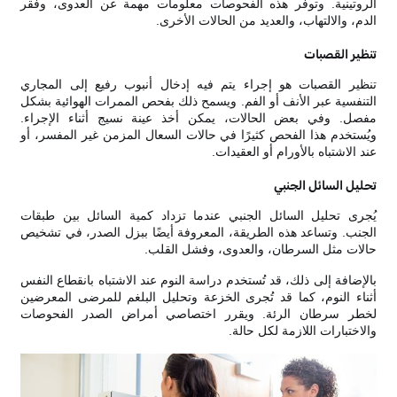
الروتينية. وتوفر هذه الفحوصات معلومات مهمة عن العدوى، وفقر
الدم، والالتهاب، والعديد من الحالات الأخرى.
تنظير القصبات
تنظير القصبات هو إجراء يتم فيه إدخال أنبوب رفيع إلى المجاري
التنفسية عبر الأنف أو الفم. ويسمح ذلك بفحص الممرات الهوائية بشكل
مفصل. وفي بعض الحالات، يمكن أخذ عينة نسيج أثناء الإجراء.
ويُستخدم هذا الفحص كثيرًا في حالات السعال المزمن غير المفسر، أو
عند الاشتباه بالأورام أو العقيدات.
تحليل السائل الجنبي
يُجرى تحليل السائل الجنبي عندما تزداد كمية السائل بين طبقات
الجنب. وتساعد هذه الطريقة، المعروفة أيضًا ببزل الصدر، في تشخيص
حالات مثل السرطان، والعدوى، وفشل القلب.
بالإضافة إلى ذلك، قد تُستخدم دراسة النوم عند الاشتباه بانقطاع النفس
أثناء النوم، كما قد تُجرى الخزعة وتحليل البلغم للمرضى المعرضين
لخطر سرطان الرئة. ويقرر اختصاصي أمراض الصدر الفحوصات
والاختبارات اللازمة لكل حالة.