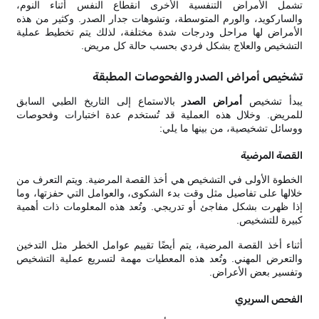
تشمل الأمراض التنفسية الأخرى انقطاع النفس أثناء النوم،
والساركويد، والورم المتوسطة، وتشوهات جدار الصدر. وكثير من هذه
الأمراض لها مراحل ودرجات شدة مختلفة، لذلك يتم تخطيط عملية
التشخيص والعلاج بشكل فردي بحسب حالة كل مريض.
تشخيص أمراض الصدر والفحوصات المطبقة
يبدأ تشخيص
أمراض الصدر
بالاستماع إلى التاريخ الطبي السابق
للمريض. وخلال هذه العملية قد تُستخدم عدة اختبارات وفحوصات
ووسائل تشخيصية، من بينها ما يلي:
القصة المرضية
الخطوة الأولى في التشخيص هي أخذ القصة المرضية. ويتم التعرف من
خلالها على تفاصيل مثل وقت بدء الشكوى، والعوامل التي حفزتها، وما
إذا ظهرت بشكل مفاجئ أو تدريجي. وتُعد هذه المعلومات ذات أهمية
كبيرة للتشخيص.
أثناء أخذ القصة المرضية، يتم أيضًا تقييم عوامل الخطر مثل التدخين
والتعرض المهني. وتُعد هذه المعطيات مهمة لتسريع عملية التشخيص
وتفسير بعض الأعراض.
الفحص السريري