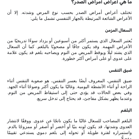
ما هي أعراض أمراض الصدر؟
تختلف أعراض أمراض الصدر بحسب نوع المرض وشدته. إلا أن
الأعراض الشائعة المرتبطة بالجهاز التنفسي تشمل ما يلي:
السعال المزمن
يُعتبر السعال الذي يستمر أكثر من أسبوعين أو يزداد سوءًا تدريجيًا من
الأعراض المهمة. وقد يكون جافًا أو مصحوبًا بالبلغم. كما أن السعال
الذي يشتد ليلًا ويوقظ المريض من النوم ويصاحبه بلغم قد يكون علامة
على عدوى أو على أمراض أكثر خطورة.
ضيق التنفس
ضيق التنفس، المعروف أيضًا بعسر التنفس، هو صعوبة التنفس أثناء
الراحة أو أثناء الأنشطة اليومية. وغالبًا ما يكون أكثر وضوحًا أثناء الجهد.
وفي بعض الحالات قد يؤدي حتى إلى استيقاظ المريض من النوم.
وعندما يظهر بشكل مفاجئ، قد يحتاج إلى تدخل سريع.
البلغم
البلغم المصاحب للسعال غالبًا ما يكون ناتجًا عن عدوى. ووفقًا لانتشار
العدوى وشدتها، قد يكون لونه بنيًا أو أخضر أو أصفر أو ممزوجًا بالدم.
واستمراره لفترة طويلة أو تحوله إلى بلغم دموي يستدعي تقييمًا
مفصلًا.