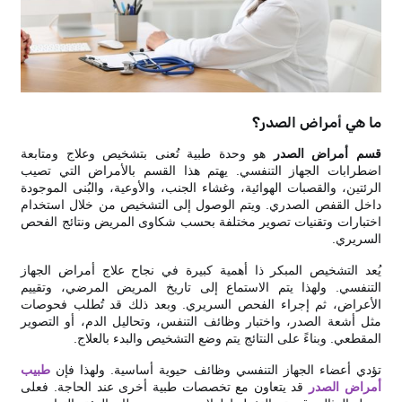
ما هي أمراض الصدر؟
قسم أمراض الصدر
هو وحدة طبية تُعنى بتشخيص وعلاج ومتابعة
اضطرابات الجهاز التنفسي. يهتم هذا القسم بالأمراض التي تصيب
الرئتين، والقصبات الهوائية، وغشاء الجنب، والأوعية، والبُنى الموجودة
داخل القفص الصدري. ويتم الوصول إلى التشخيص من خلال استخدام
اختبارات وتقنيات تصوير مختلفة بحسب شكاوى المريض ونتائج الفحص
السريري.
يُعد التشخيص المبكر ذا أهمية كبيرة في نجاح علاج أمراض الجهاز
التنفسي. ولهذا يتم الاستماع إلى تاريخ المريض المرضي، وتقييم
الأعراض، ثم إجراء الفحص السريري. وبعد ذلك قد تُطلب فحوصات
مثل أشعة الصدر، واختبار وظائف التنفس، وتحاليل الدم، أو التصوير
المقطعي. وبناءً على النتائج يتم وضع التشخيص والبدء بالعلاج.
تؤدي أعضاء الجهاز التنفسي وظائف حيوية أساسية. ولهذا فإن
طبيب
أمراض الصدر
قد يتعاون مع تخصصات طبية أخرى عند الحاجة. فعلى