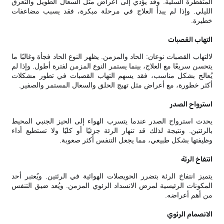
المتفطرة السلية. وقد يؤدي إلى أعراض مثل السعال الطويل والتعرق
الليلي. وإذا لم يبدأ العلاج في مرحلة مبكرة، فقد يسبب مضاعفات
خطيرة.
التهاب القصبات
لالتهاب القصبات نوعان: الحاد والمزمن. يظهر النوع الحاد فجأة وغالبًا ما
يتحسن سريعًا مع العلاج، بينما يستمر النوع المزمن لفترة أطول. وإذا لم
يُعالج بشكل مناسب، فقد يسهم التهاب القصبات في تطور مشكلات
أكثر خطورة، مع أعراض مثل تهيج الحلق والسعال المستمر والصفير.
استرواح الصدر
يحدث استرواح الصدر عندما يتسرب الهواء إلى الحيز الجنبي المحيط
بالرئتين. ونتيجة لذلك قد تنهار الرئة جزئيًا أو كليًا ولا تستطيع أداء
وظيفتها بشكل طبيعي، مما يجعل التنفس أكثر صعوبة.
انتفاخ الرئة
يتميز انتفاخ الرئة بتضرر الحويصلات الهوائية في الرئتين. ويُعتبر أحد
المكونات الرئيسية لمرض الانسداد الرئوي المزمن. ويُعد ضيق التنفس
من أهم أعراضه.
الانصمام الرئوي