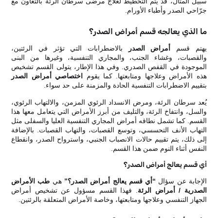
سبيل المثال، قد يتم التخطيط لعلاج مرضى سرطان الرئة بالتعاون مع
جرّاحي الصدر وأطباء الأورام.
ما الذي يعالجه قسم أمراض الصدر؟
يهتم قسم
أمراض الصدر
بالاضطرابات التي تؤثر في الرئتين،
والقصبات، وغشاء الجنب، والمجاري التنفسية، وغيرها من البنى
الموجودة في القفص الصدري. وفي هذا الإطار، يتولى القسم تشخيص
هذه الأمراض وعلاجها ومتابعتها. كما يقوم
اختصاصي أمراض الصدر
بتقييم الاضطرابات التنفسية الحادة والمزمنة على حد سواء.
يُعد سرطان الرئة، ومرض الانسداد الرئوي المزمن، والالتهاب الرئوي،
والسل، وانتفاخ الرئة، والتليف من أبرز الأمراض التي يتعامل معها هذا
القسم. كما تشمل نطاقه أمراض المجاري التنفسية العليا والسفلى مثل
التهاب الأنف التحسسي، وتوسع القصبات، والتهاب القصبات. بالإضافة
إلى ذلك، يتم تقييم حالات الانصباب الجنبي، واسترواح الصدر، وانقطاع
النفس أثناء النوم ضمن هذا القسم.
أي قسم يعالج أمراض الصدر؟
الإجابة عن سؤال
“أي قسم يعالج أمراض الصدر؟”
هي
طب الأمراض
الصدرية / أمراض الرئة
. فهذا القسم مسؤول عن تشخيص أمراض
الجهاز التنفسي وعلاجها ومتابعتها، وخاصة الأمراض المتعلقة بالرئتين.