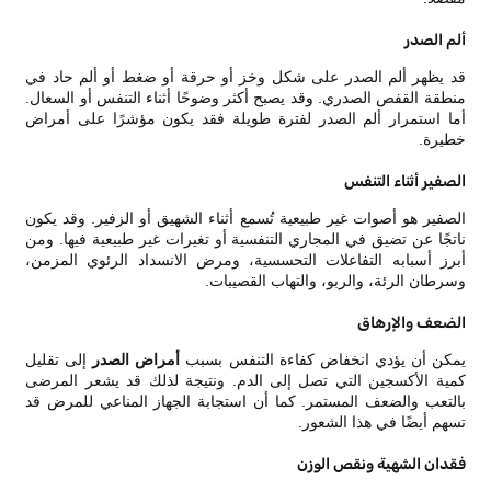
ألم الصدر
قد يظهر ألم الصدر على شكل وخز أو حرقة أو ضغط أو ألم حاد في
منطقة القفص الصدري. وقد يصبح أكثر وضوحًا أثناء التنفس أو السعال.
أما استمرار ألم الصدر لفترة طويلة فقد يكون مؤشرًا على أمراض
خطيرة.
الصفير أثناء التنفس
الصفير هو أصوات غير طبيعية تُسمع أثناء الشهيق أو الزفير. وقد يكون
ناتجًا عن تضيق في المجاري التنفسية أو تغيرات غير طبيعية فيها. ومن
أبرز أسبابه التفاعلات التحسسية، ومرض الانسداد الرئوي المزمن،
وسرطان الرئة، والربو، والتهاب القصيبات.
الضعف والإرهاق
يمكن أن يؤدي انخفاض كفاءة التنفس بسبب
أمراض الصدر
إلى تقليل
كمية الأكسجين التي تصل إلى الدم. ونتيجة لذلك قد يشعر المرضى
بالتعب والضعف المستمر. كما أن استجابة الجهاز المناعي للمرض قد
تسهم أيضًا في هذا الشعور.
فقدان الشهية ونقص الوزن