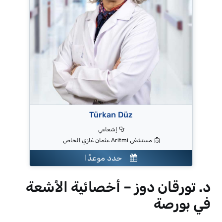
Türkan Düz
إشعاعي
مستشفى Aritmi عثمان غازي الخاص
حدد موعدًا
د. تورقان دوز – أخصائية الأشعة
في بورصة