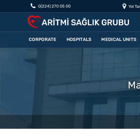
0(224) 270 05 00
Yol Tar
CORPORATE
HOSPITALS
MEDICAL UNITS
Ma